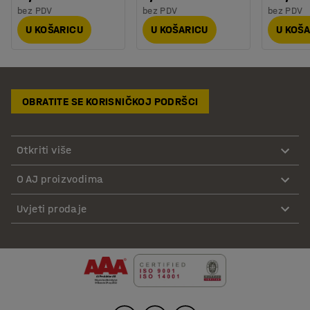
bez PDV
bez PDV
bez PDV
U KOŠARICU
U KOŠARICU
U KOŠ
OBRATITE SE KORISNIČKOJ PODRŠCI
Otkriti više
O AJ proizvodima
Uvjeti prodaje