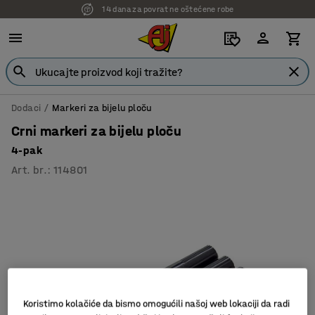
14 dana za povrat ne oštećene robe
Dodaci
Markeri za bijelu ploču
Crni markeri za bijelu ploču
4-pak
Art. br.
:
114801
Koristimo kolačiće da bismo omogućili našoj web lokaciji da radi