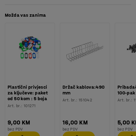
Preuzmite upute za održavanjen
Možda vas zanima
Plastični privjesci
Držač kablova:490
Pribadač
za ključeve: paket
mm
100-pak
od 50 kom : 5 boja
Art. br.
:
151042
Art. br.
:
1
Art. br.
:
101271
9,00 KM
16,00 KM
5,00 
bez PDV
bez PDV
bez PDV