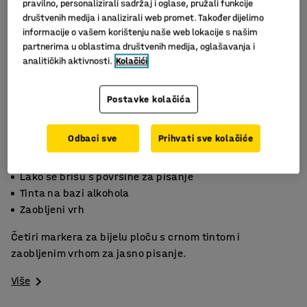
pravilno, personalizirali sadržaj i oglase, pružali funkcije
društvenih medija i analizirali web promet. Također dijelimo
informacije o vašem korištenju naše web lokacije s našim
partnerima u oblastima društvenih medija, oglašavanja i
analitičkih aktivnosti.
Kolačići
Postavke kolačića
Odbaci sve
Prihvati sve kolačiće
Lako se brišu s površine za pisanje
Tinta na bazi alkohola
Zaobljeni vrh
Četiri markera za bijelu ploču s crnom tintom i
zaobljenim vrhom za jasno pisanje.
Više