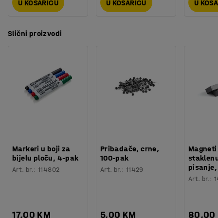
U KOŠARICU
U KOŠARICU
U KOŠ
Slični proizvodi
Markeri u boji za
Pribadače, crne,
Magneti
bijelu ploču, 4-pak
100-pak
staklenu
pisanje,
Art. br.
:
114802
Art. br.
:
11429
Art. br.
:
1
17,00 KM
5,00 KM
80,00