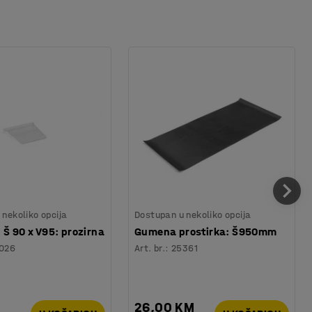
nekoliko opcija
Dostupan u nekoliko opcija
 Š 90 x V95: prozirna
Gumena prostirka: Š950mm
026
Art. br.
:
25361
M
26,00 KM