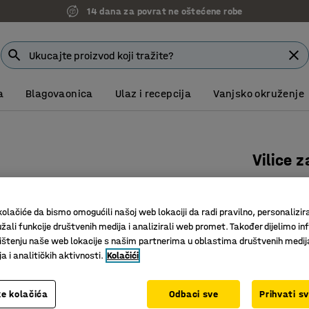
14 dana za povrat ne oštećene robe
a
Blagovaonica
Ulaz i recepcija
Vanjsko okruženje
Vilice z
500 mm
Art. br.
:
30
olačiće da bismo omogućili našoj web lokaciji da radi pravilno, personalizira
žali funkcije društvenih medija i analizirali web promet. Također dijelimo in
Razmak od
štenju naše web lokacije s našim partnerima u oblastima društvenih medij
Dodatak z
 i analitičkih aktivnosti.
Kolačići
Nehrđajuć
1.512,0
e kolačića
Odbaci sve
Prihvati s