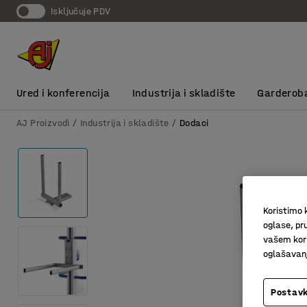
Isključuje PDV
Ured i konferencija
Industrija i skladište
Garderob
AJ Proizvodi
Industrija i skladište
Dodaci
Koristimo k
oglase, pru
vašem kori
oglašavanja
Postavk