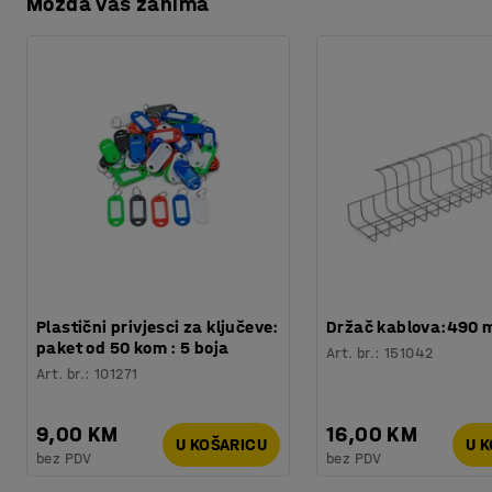
Možda vas zanima
Preuzmite upute za održavanjen
Potreban broj osoba
:
1
Procjena vremena
:
5
Min
Težina
:
8
kg
Plastični privjesci za ključeve:
Držač kablova:490
paket od 50 kom : 5 boja
Art. br.
:
151042
Art. br.
:
101271
9,00 KM
16,00 KM
U KOŠARICU
U 
bez PDV
bez PDV