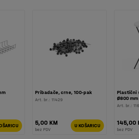
 mm
Pribadače, crne, 100-pak
Plastični 
Ø800 mm
Art. br.
:
11429
Art. br.
:
11
5,00 KM
145,00
KOŠARICU
U KOŠARICU
bez PDV
bez PDV