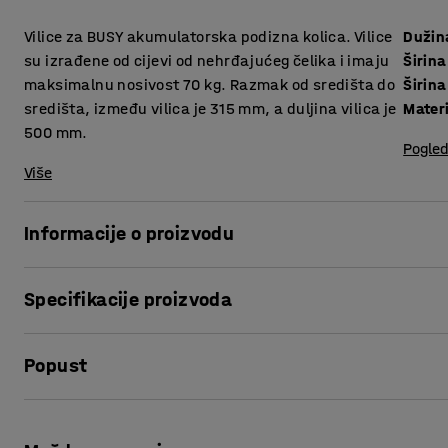
Vilice za BUSY akumulatorska podizna kolica. Vilice
Dužin
su izrađene od cijevi od nehrđajućeg čelika i imaju
Širina
maksimalnu nosivost 70 kg. Razmak od središta do
Širina
središta, između vilica je 315 mm, a duljina vilica je
Materi
500 mm.
Pogled
Više
Informacije o proizvodu
Praktičan dodatak za BUSY kolica za podizanje. Vilice se l
Specifikacije proizvoda
do 70 kg.
Dužina
:
500
mm
Popust
Širina vilice
:
38
mm
Širina vilice
:
355
mm
Materijal
:
Cjevasti čelik
Ispis stranice
Nosivost
:
70
kg