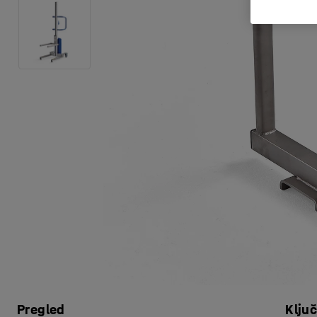
Pregled
Klju