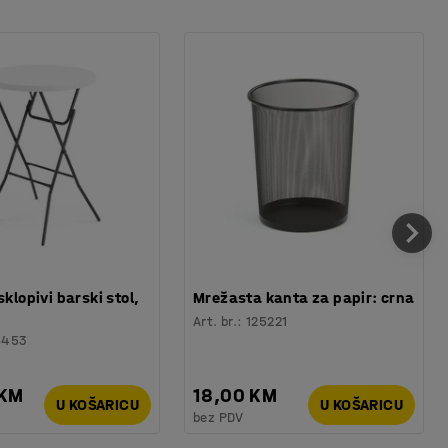
sklopivi barski stol,
Mrežasta kanta za papir: crna
Art. br.
:
125221
6453
 KM
18,00 KM
U KOŠARICU
U KOŠARICU
bez PDV