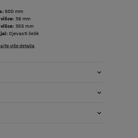
a
:
500
mm
 vilice
:
38
mm
 vilice
:
355
mm
jal
:
Cjevasti čelik
ajte više detalja
ako postavljaju i mogu podići predmete težine