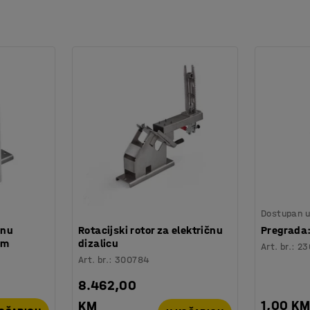
Dostupan u 
čnu
Rotacijski rotor za električnu
Pregrada:
mm
dizalicu
Art. br.
:
23
Art. br.
:
300784
8.462,00
1,00 K
KM