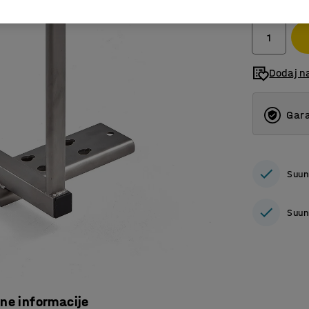
bez PDV
Dodaj n
Gara
Suun
Suun
čne informacije