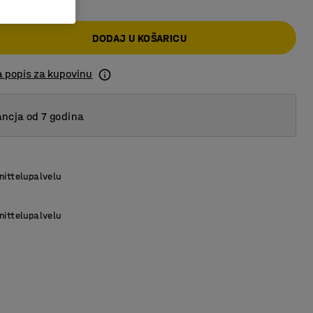
DODAJ U KOŠARICU
a popis za kupovinu
ncja od 7 godina
nittelupalvelu
nittelupalvelu