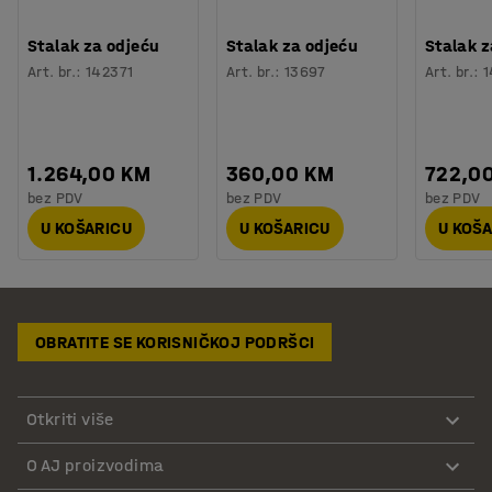
Stalak za odjeću
Stalak za odjeću
Stalak z
Art. br.
:
142371
Art. br.
:
13697
Art. br.
:
1
1.264,00 KM
360,00 KM
722,0
bez PDV
bez PDV
bez PDV
U KOŠARICU
U KOŠARICU
U KOŠ
OBRATITE SE KORISNIČKOJ PODRŠCI
Otkriti više
O AJ proizvodima