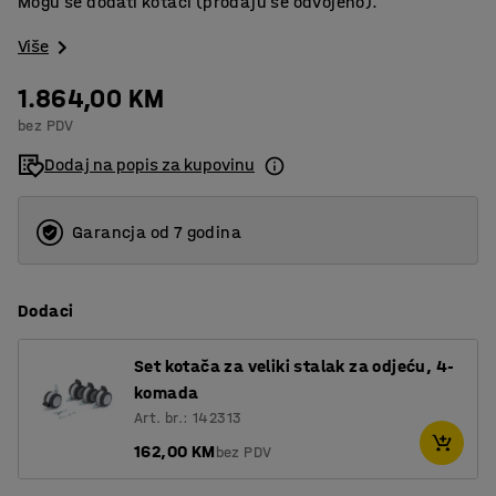
Mogu se dodati kotači (prodaju se odvojeno).
Više
1.864,00 KM
bez PDV
Dodaj na popis za kupovinu
Garancja od 7 godina
Dodaci
Set kotača za veliki stalak za odjeću, 4-
komada
Art. br.: 142313
162,00 KM
bez PDV