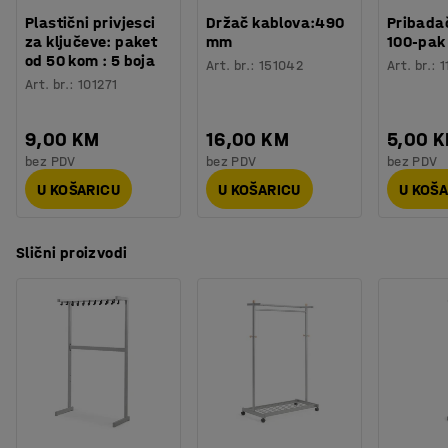
Plastični privjesci
Držač kablova:490
Pribadač
za ključeve: paket
mm
100-pak
od 50 kom : 5 boja
Art. br.
:
151042
Art. br.
:
1
Art. br.
:
101271
9,00 KM
16,00 KM
5,00 
bez PDV
bez PDV
bez PDV
U KOŠARICU
U KOŠARICU
U KOŠ
Slični proizvodi