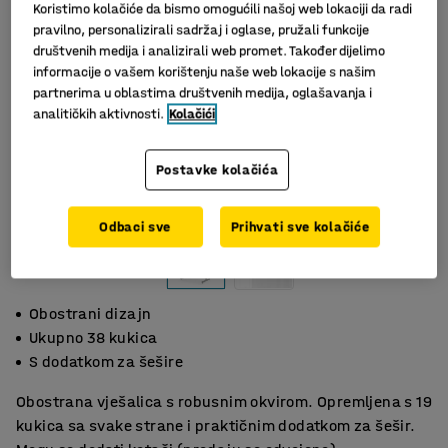
Koristimo kolačiće da bismo omogućili našoj web lokaciji da radi
pravilno, personalizirali sadržaj i oglase, pružali funkcije
društvenih medija i analizirali web promet. Također dijelimo
informacije o vašem korištenju naše web lokacije s našim
partnerima u oblastima društvenih medija, oglašavanja i
analitičkih aktivnosti.
Kolačići
Postavke kolačića
Odbaci sve
Prihvati sve kolačiće
Obostrani dizajn
Ukupno 38 kukica
S dodatkom za šešire
Obostrana vješalica s robusnim okvirom. Opremljena s 19
kukica sa svake strane i praktičnim dodatkom za šešir.