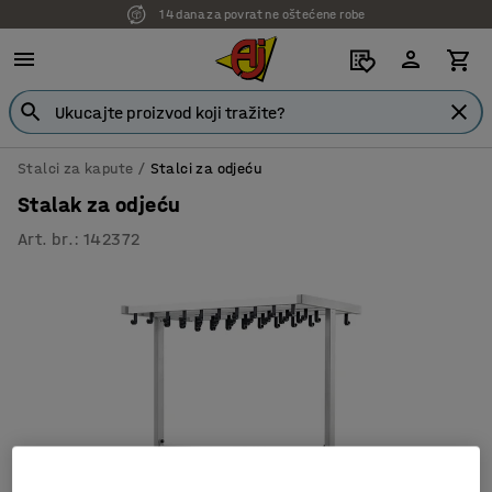
14 dana za povrat ne oštećene robe
Stalci za kapute
Stalci za odjeću
Stalak za odjeću
Art. br.
:
142372