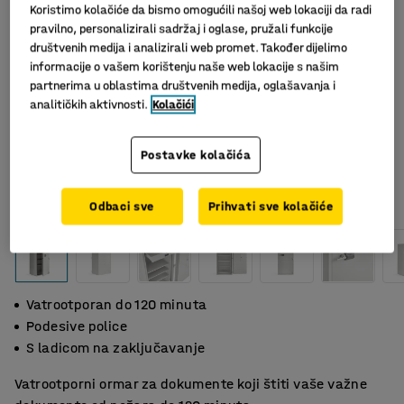
Koristimo kolačiće da bismo omogućili našoj web lokaciji da radi
pravilno, personalizirali sadržaj i oglase, pružali funkcije
društvenih medija i analizirali web promet. Također dijelimo
informacije o vašem korištenju naše web lokacije s našim
partnerima u oblastima društvenih medija, oglašavanja i
analitičkih aktivnosti.
Kolačići
Postavke kolačića
Slični proizvodi
Odbaci sve
Prihvati sve kolačiće
Vatrootporan do 120 minuta
Podesive police
S ladicom na zaključavanje
Vatrootporni ormar za dokumente koji štiti vaše važne