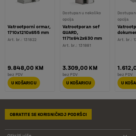
Dostupan u nekoliko
Dostupan 
opcija
opcija
Vatrootporni ormar,
Vatrootporan sef
Vatrootp
1710x1210x655 mm
GUARD,
dokumen
1171x642x630 mm
Art. br.
:
131822
Art. br.
:
1
Art. br.
:
131881
9.848,00 KM
3.309,00 KM
1.612,
bez PDV
bez PDV
bez PDV
U KOŠARICU
U KOŠARICU
U KOŠ
OBRATITE SE KORISNIČKOJ PODRŠCI
Otkriti više