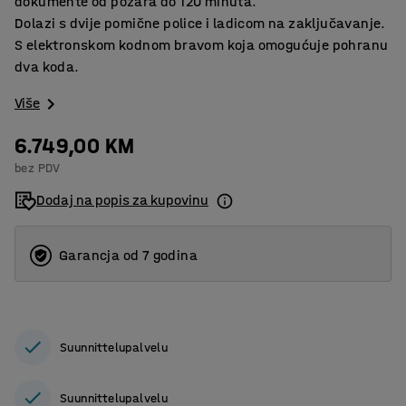
dokumente od požara do 120 minuta.
Dolazi s dvije pomične police i ladicom na zaključavanje.
S elektronskom kodnom bravom koja omogućuje pohranu
dva koda.
Više
6.749,00 KM
bez PDV
Dodaj na popis za kupovinu
Garancja od 7 godina
Suunnittelupalvelu
Suunnittelupalvelu