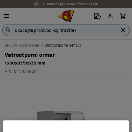
14 dana za povrat ne oštećene robe
Sigurno spremanje
Vatrootporni sefovi
Vatrootporni ormar
1600x835x630 mm
Art. br.
:
131821