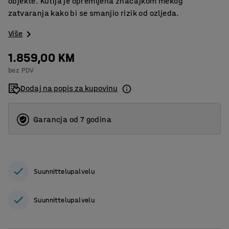
objekte. Kutija je opremljena značajkom mekog
zatvaranja kako bi se smanjio rizik od ozljeda.
Više
1.859,00 KM
bez PDV
Dodaj na popis za kupovinu
Garancja od 7 godina
Suunnittelupalvelu
Suunnittelupalvelu