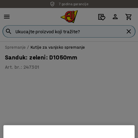
7 godina garancije
Spremanje
Kutije za vanjsko spremanje
Sanduk: zeleni: D1050mm
Art. br.
:
247301