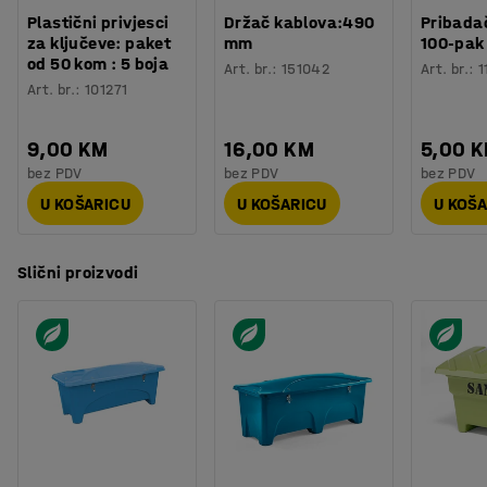
Plastični privjesci
Držač kablova:490
Pribadač
za ključeve: paket
mm
100-pak
od 50 kom : 5 boja
Art. br.
:
151042
Art. br.
:
1
Art. br.
:
101271
9,00 KM
16,00 KM
5,00 
bez PDV
bez PDV
bez PDV
U KOŠARICU
U KOŠARICU
U KOŠ
Slični proizvodi