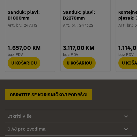
Sanduk: plavi:
Sanduk: plavi:
Kontejne
D1800mm
D2270mm
pjesak: 
Art. br.
:
247312
Art. br.
:
247322
Art. br.
:
3
1.657,00 KM
3.117,00 KM
1.114,
bez PDV
bez PDV
bez PDV
U KOŠARICU
U KOŠARICU
U KOŠ
OBRATITE SE KORISNIČKOJ PODRŠCI
Otkriti više
O AJ proizvodima