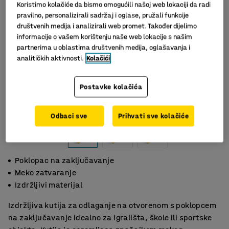
Koristimo kolačiće da bismo omogućili našoj web lokaciji da radi
pravilno, personalizirali sadržaj i oglase, pružali funkcije
društvenih medija i analizirali web promet. Također dijelimo
informacije o vašem korištenju naše web lokacije s našim
partnerima u oblastima društvenih medija, oglašavanja i
analitičkih aktivnosti.
Kolačići
Postavke kolačića
Slični proizvodi
Odbaci sve
Prihvati sve kolačiće
Poklopac na zaključavanje
Meko zatvaranje
Izdržljivi materijal
Izdržljiva kutija za odlaganje na otvorenom s poklopcem
na zaključavanje idealno za igrališta, škole ili sportske