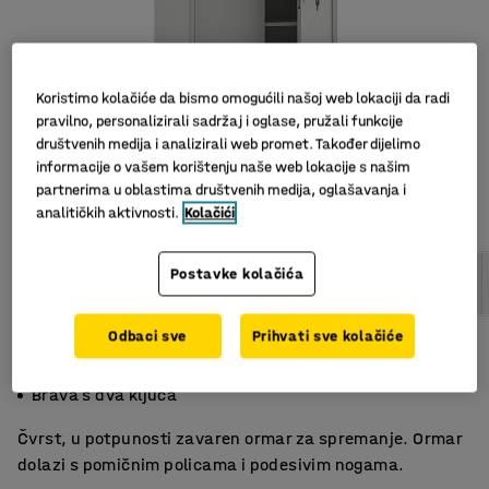
Koristimo kolačiće da bismo omogućili našoj web lokaciji da radi
pravilno, personalizirali sadržaj i oglase, pružali funkcije
društvenih medija i analizirali web promet. Također dijelimo
informacije o vašem korištenju naše web lokacije s našim
partnerima u oblastima društvenih medija, oglašavanja i
analitičkih aktivnosti.
Kolačići
Postavke kolačića
Odbaci sve
Prihvati sve kolačiće
Potpuno zavareni ormar
Četiri podesive police
Brava s dva ključa
Čvrst, u potpunosti zavaren ormar za spremanje. Ormar
dolazi s pomičnim policama i podesivim nogama.