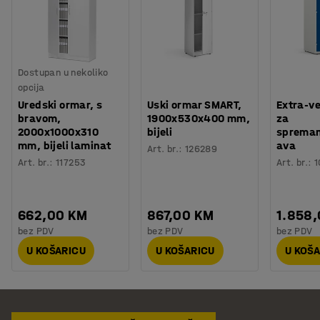
Dostupan u nekoliko
opcija
Uredski ormar, s
Uski ormar SMART,
Extra-ve
bravom,
1900x530x400 mm,
za
2000x1000x310
bijeli
spreman
mm, bijeli laminat
ava
Art. br.
:
126289
Art. br.
:
117253
Art. br.
:
1
662,00 KM
867,00 KM
1.858
bez PDV
bez PDV
bez PDV
U KOŠARICU
U KOŠARICU
U KOŠ