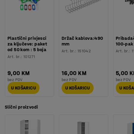
Plastični privjesci
Držač kablova:490
Pribadač
za ključeve: paket
mm
100-pak
od 50 kom : 5 boja
Art. br.
:
151042
Art. br.
:
1
Art. br.
:
101271
9,00 KM
16,00 KM
5,00 
bez PDV
bez PDV
bez PDV
U KOŠARICU
U KOŠARICU
U KOŠ
Slični proizvodi