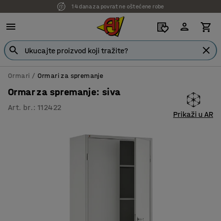
7 godina garancije
Ormari
Ormari za spremanje
Ormar za spremanje: siva
Art. br.
:
112422
Prikaži u AR