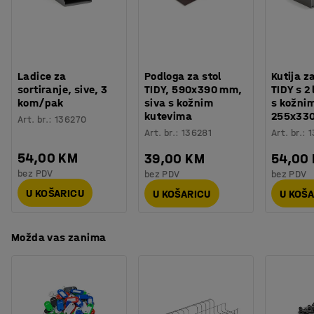
Procjena vremena
:
20
Min
Težina
:
62,01
kg
Montaža
:
Dolazi sastavljeno
Testirano
:
EN 16121:2023
Ladice za
Podloga za stol
Kutija z
sortiranje, sive, 3
TIDY, 590x390 mm,
TIDY s 2 
kom/pak
siva s kožnim
s kožni
kutevima
255x33
Art. br.
:
136270
Art. br.
:
136281
Art. br.
:
1
54,00 KM
39,00 KM
54,00
bez PDV
bez PDV
bez PDV
U KOŠARICU
U KOŠARICU
U KOŠ
Možda vas zanima