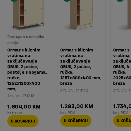
Dostupan u nekoliko
opcija
Ormar s kliznim
Ormar s kliznim
Ormar s 
vratima na
vratima na
vratima
zaključavanje
zaključavanje
zaključ
QBUS, 2 police,
QBUS, 2 police,
QBUS, 4 
postolje s nogama,
ručke,
ručke,
ručke,
1257x800x400 mm,
2025x8
1252x1200x400
breza
breza
mm,
Art. br.
:
170172
Art. br.
:
1
Art. br.
:
171212
1.283,00 KM
1.734,
1.604,00 KM
bez PDV
bez PDV
bez PDV
U KOŠARICU
U KOŠ
U KOŠARICU