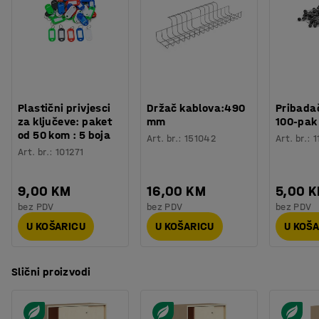
Plastični privjesci
Držač kablova:490
Pribadač
za ključeve: paket
mm
100-pak
od 50 kom : 5 boja
Art. br.
:
151042
Art. br.
:
1
Art. br.
:
101271
9,00 KM
16,00 KM
5,00 
bez PDV
bez PDV
bez PDV
U KOŠARICU
U KOŠARICU
U KOŠ
Slični proizvodi