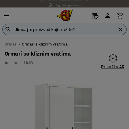
7 godina garancije
Ormari
Ormari s kliznim vratima
Ormari sa kliznim vratima
Art. br.
:
11419
Prikaži u AR