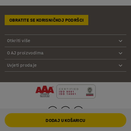
OBRATITE SE KORISNIČKOJ PODRŠCI
Otkriti više
O AJ proizvodima
Uvjeti prodaje
DODAJ U KOŠARICU