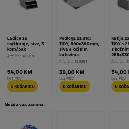
Broj polica
:
4
Nosivost police (ravnomjerno raspoređene)
:
60
kg
Potreban broj osoba
:
1
Procjena vremena
:
15
Min
Težina
:
80,01
kg
Montaža
:
Dolazi sastavljeno
Ladice za
Podloga za stol
Kutija z
sortiranje, sive, 3
TIDY, 590x390 mm,
TIDY s 2 
kom/pak
siva s kožnim
s kožni
kutevima
255x33
Art. br.
:
136270
Art. br.
:
136281
Art. br.
:
1
54,00 KM
39,00 KM
54,00
bez PDV
bez PDV
bez PDV
U KOŠARICU
U KOŠARICU
U KOŠ
Možda vas zanima