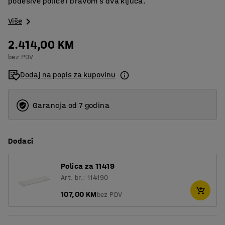
podesive police i bravom s dva ključa.
Više
2.414,00 KM
bez PDV
Dodaj na popis za kupovinu
Garancja od 7 godina
Dodaci
Polica za 11419
Art. br.: 114190
107,00 KM
bez PDV