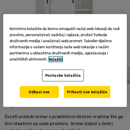
Koristimo kolačiće da bismo omogućili našoj web lokaciji da radi
pravilno, personalizirali sadržaj i oglase, pružali funkcije
društvenih medija i analizirali web promet. Također dijelimo
informacije o vašem korištenju naše web lokacije s našim
partnerima u oblastima društvenih medija, oglašavanja i
Slični proizvodi
analitičkih aktivnosti.
Kolačići
Postavke kolačića
Klizna vrata
Odbaci sve
Prihvati sve kolačiće
4 podesive police
Ugradbene ručke
Čvrsti uredski ormar s praktičnim kliznim vratima što ga
čini idealnim za uske prostore. Ormar dolazi s četiri