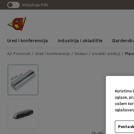
Isključuje PDV
Ured i konferencija
Industrija i skladište
Garderob
AJ Proizvodi
Ured i konferencija
Dodaci
Uredski uređaji
Plas
Koristimo k
oglase, pru
vašem kori
oglašavanja
Postavk