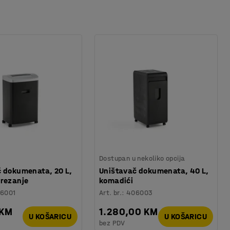
Dostupan u nekoliko opcija
 dokumenata, 20 L,
Uništavač dokumenata, 40 L,
 rezanje
komadići
6001
Art. br.
:
406003
 KM
1.280,00 KM
U KOŠARICU
U KOŠARICU
bez PDV