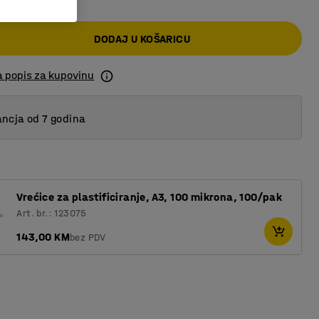
DODAJ U KOŠARICU
a popis za kupovinu
ncja od 7 godina
Vrećice za plastificiranje, A3, 100 mikrona, 100/pak
Art. br.: 123075
143,00 KM
bez PDV