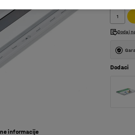
bez PDV
Dodaj n
Gara
Dodaci
čne informacije