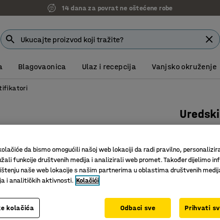
14 dana za povrat ne oštećene robe
a
Blagovaonica
Ulaz i recepcija
Vanjsko okruženje
tifikatori
Uredski 
A3
Art. br.
:
12
olačiće da bismo omogućili našoj web lokaciji da radi pravilno, personalizira
žali funkcije društvenih medija i analizirali web promet. Također dijelimo in
Vrijeme z
štenju naše web lokacije s našim partnerima u oblastima društvenih medij
Vrećice o
 i analitičkih aktivnosti.
Kolačići
Automatsk
e kolačića
Odbaci sve
Prihvati s
719,00