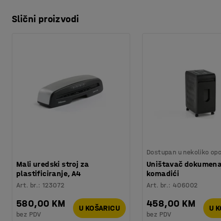
Slični proizvodi
Dostupan u nekoliko opc
Mali uredski stroj za
Uništavač dokumenat
plastificiranje, A4
komadići
Art. br.
:
123072
Art. br.
:
406002
580,00 KM
458,00 KM
U KOŠARICU
U 
bez PDV
bez PDV