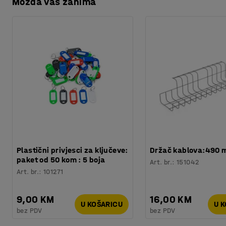
Možda vas zanima
Preuzmite upute za održavanjen
Procjena vremena
:
5
Min
Težina
:
3
kg
Uređaj ima brzinu plastificiranja od 30 cm u minuti. Kada
Recycling of electronic waste
Testirano
:
CE
isključuje radi uštede energije.
Preuzmite korisnički priručnik
Plastični privjesci za ključeve:
Držač kablova:490
paket od 50 kom : 5 boja
Art. br.
:
151042
Art. br.
:
101271
9,00 KM
16,00 KM
U KOŠARICU
U 
bez PDV
bez PDV