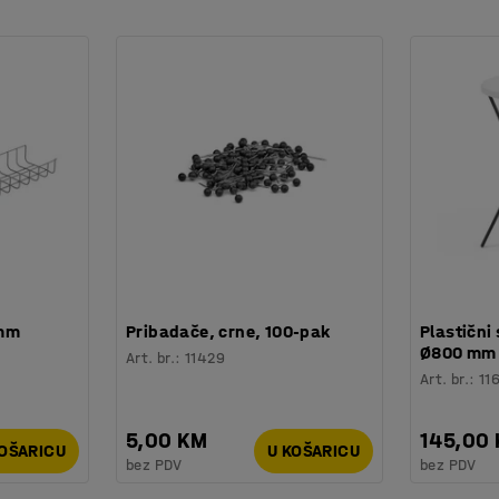
 je uređaj neaktivan 30 minuta automatski se
 mm
Pribadače, crne, 100-pak
Plastični 
Ø800 mm
Art. br.
:
11429
Art. br.
:
11
5,00 KM
145,00
KOŠARICU
U KOŠARICU
bez PDV
bez PDV