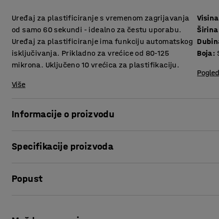
Uređaj za plastificiranje s vremenom zagrijavanja
Visina
od samo 60 sekundi - idealno za čestu uporabu.
Širina
Uređaj za plastificiranje ima funkciju automatskog
Dubin
isključivanja. Prikladno za vrećice od 80-125
Boja
:
mikrona. Uključeno 10 vrećica za plastifikaciju.
Pogled
Više
Informacije o proizvodu
Plastifikacija štiti važne dokumente, ispise i fotografije od
Specifikacije proizvoda
jednostavan, ali učinkovit način da dokument bude izdržlji
Visina
:
105
mm
Ovaj uređaj je spreman za plastifriciranje u samo 60 sekun
Popust
Širina
:
532
mm
uređaj idealnim za čestu uporabu u uredu.
Dubina
:
146
mm
Boja
:
Siva
Ispis stranice
Uređaj za plastificiranje ima funkciju vraćanja sa senzorom
Potreban broj osoba
:
1
zaustavlja postupak plastificiranja čime se vrećica oslob