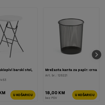
sklopivi barski stol,
Mrežasta kanta za papir: crna
Art. br.
:
125221
6453
 KM
18,00 KM
U KOŠARICU
U KOŠARICU
bez PDV