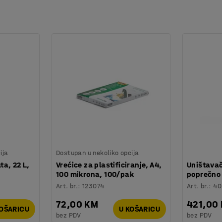
ija
Dostupan u nekoliko opcija
a, 22 L,
Vrećice za plastificiranje, A4,
Uništavač
100 mikrona, 100/pak
poprečno
Art. br.
:
123074
Art. br.
:
40
72,00 KM
421,00
KOŠARICU
U KOŠARICU
bez PDV
bez PDV