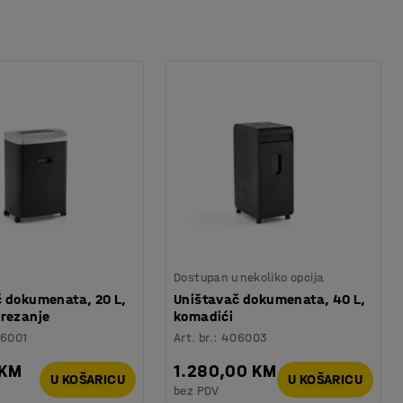
Dostupan u nekoliko opcija
 dokumenata, 20 L,
Uništavač dokumenata, 40 L,
 rezanje
komadići
6001
Art. br.
:
406003
 KM
1.280,00 KM
U KOŠARICU
U KOŠARICU
bez PDV