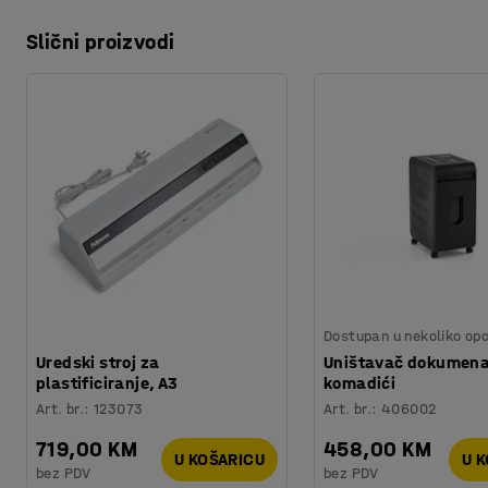
Slični proizvodi
Dostupan u nekoliko opc
Uredski stroj za
Uništavač dokumenat
plastificiranje, A3
komadići
Art. br.
:
123073
Art. br.
:
406002
719,00 KM
458,00 KM
U KOŠARICU
U 
bez PDV
bez PDV