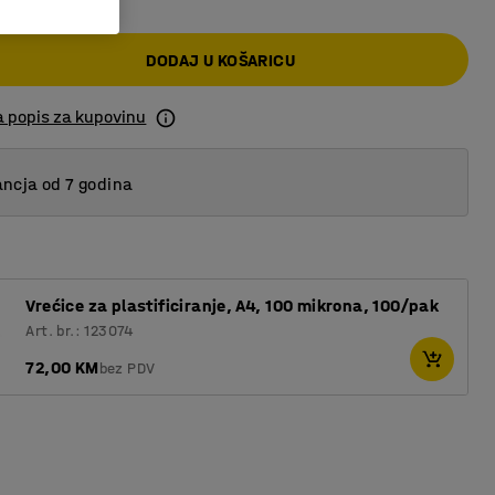
DODAJ U KOŠARICU
a popis za kupovinu
ncja od 7 godina
Vrećice za plastificiranje, A4, 100 mikrona, 100/pak
Art. br.: 123074
72,00 KM
bez PDV