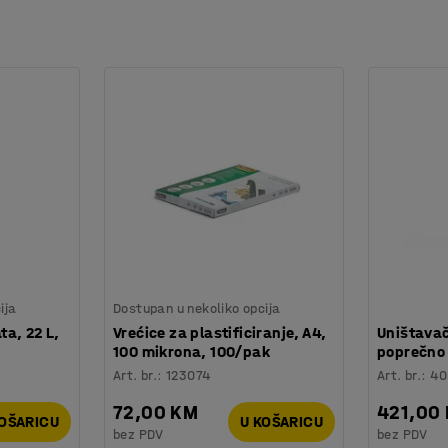
ija
Dostupan u nekoliko opcija
a, 22 L,
Vrećice za plastificiranje, A4,
Uništavač
100 mikrona, 100/pak
poprečno
Art. br.
:
123074
Art. br.
:
40
72,00 KM
421,00
KOŠARICU
U KOŠARICU
bez PDV
bez PDV