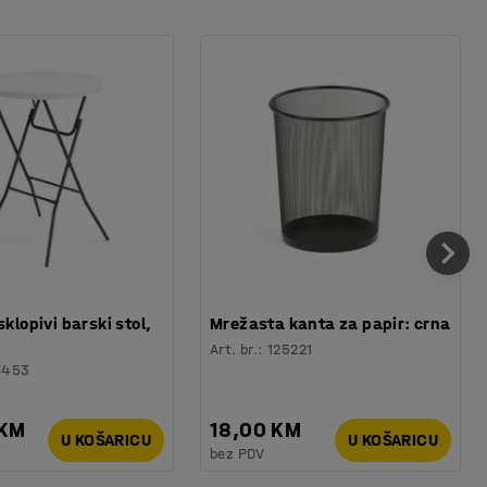
sklopivi barski stol,
Mrežasta kanta za papir: crna
Art. br.
:
125221
6453
 KM
18,00 KM
U KOŠARICU
U KOŠARICU
bez PDV