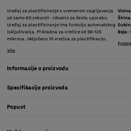
Uređaj za plastificiranje s vremenom zagrijavanja
Visina
od samo 60 sekundi - idealno za čestu uporabu.
Širina
Uređaj za plastificiranje ima funkciju automatskog
Dubin
isključivanja. Prikladna za vrećice od 80-125
Boja
:
mikrona. Uključeno 10 vrećica za plastifikaciju.
Pogled
Više
Informacije o proizvodu
Plastifikacija štiti važne dokumente, ispise i fotografije od
Specifikacije proizvoda
jednostavan, ali učinkovit način da dokument bude izdržlji
Visina
:
105
mm
Ovaj uređaj je spreman za plastifriciranje u samo 60 sekun
Popust
Širina
:
436
mm
uređaj idealnim za čestu uporabu u uredu.
Dubina
:
139
mm
Boja
:
Siva
Ispis stranice
Uređaj za plastificiranje ima funkciju vraćanja sa senzorom
Potreban broj osoba
:
1
zaustavlja postupak plastificiranja čime se vrećica oslob