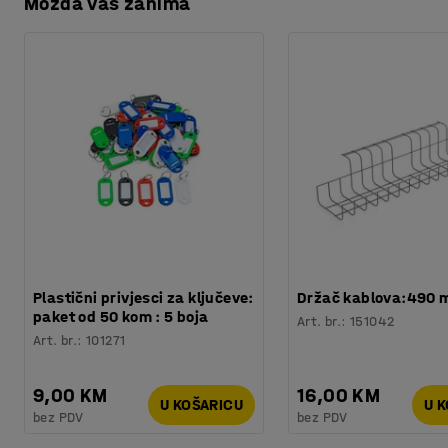
Možda vas zanima
Preuzmite upute za održavanjen
Procjena vremena
:
5
Min
Težina
:
2,5
kg
Uređaj ima brzinu plastificiranja od 30 cm u minuti. Kada
Recycling of electronic waste
Testirano
:
CE
isključuje radi uštede energije.
Preuzmite korisnički priručnik
Plastični privjesci za ključeve:
Držač kablova:490
paket od 50 kom : 5 boja
Art. br.
:
151042
Art. br.
:
101271
9,00 KM
16,00 KM
U KOŠARICU
U 
bez PDV
bez PDV