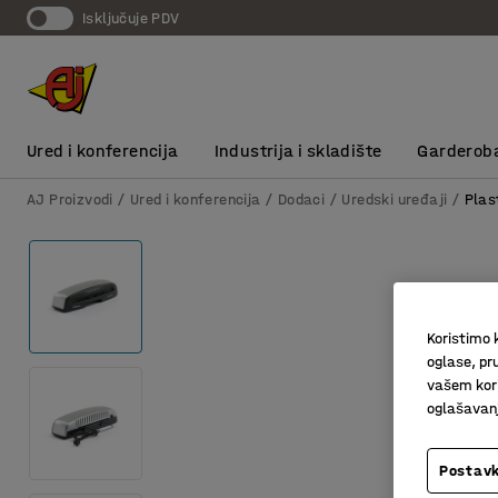
Isključuje PDV
Ured i konferencija
Industrija i skladište
Garderob
AJ Proizvodi
Ured i konferencija
Dodaci
Uredski uređaji
Plas
Koristimo k
oglase, pru
vašem kori
oglašavanja
Postavk