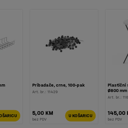
 je uređaj neaktivan 30 minuta automatski se
 mm
Pribadače, crne, 100-pak
Plastični 
Ø800 mm
Art. br.
:
11429
Art. br.
:
11
5,00 KM
145,00
KOŠARICU
U KOŠARICU
bez PDV
bez PDV