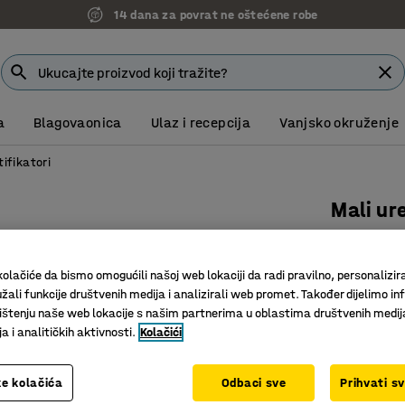
14 dana za povrat ne oštećene robe
a
Blagovaonica
Ulaz i recepcija
Vanjsko okruženje
tifikatori
Mali ure
A4
Art. br.
:
12
olačiće da bismo omogućili našoj web lokaciji da radi pravilno, personalizira
žali funkcije društvenih medija i analizirali web promet. Također dijelimo in
Vrijeme z
štenju naše web lokacije s našim partnerima u oblastima društvenih medij
Vrećice o
 i analitičkih aktivnosti.
Kolačići
Automatsk
e kolačića
Odbaci sve
Prihvati s
580,00