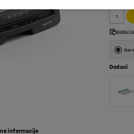
bez PDV
Dodaj n
Gara
Dodaci
čne informacije