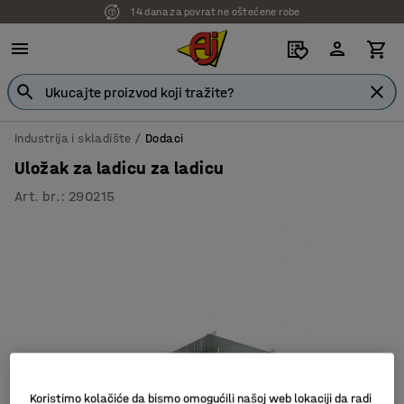
14 dana za povrat ne oštećene robe
Industrija i skladište
Dodaci
Uložak za ladicu za ladicu
Art. br.
:
290215
Koristimo kolačiće da bismo omogućili našoj web lokaciji da radi