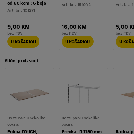
od 50 kom : 5 boja
Art. br.
:
151042
Art. br.
:
1
Art. br.
:
101271
9,00 KM
16,00 KM
5,00 
bez PDV
bez PDV
bez PDV
U KOŠARICU
U KOŠARICU
U KOŠ
Slični proizvodi
Dostupan u nekoliko
Dostupan u nekoliko
opcija
opcija
Polica TOUGH,
Prečka, D 1190 mm
Radna p