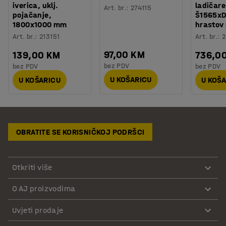
iverica, uklj.
ladičare
Art. br.
:
274115
pojačanje,
Š1565x
1800x1000 mm
hrastov
Art. br.
:
213151
Art. br.
:
97,00 KM
139,00 KM
736,0
bez PDV
bez PDV
bez PDV
U KOŠARICU
U KOŠARICU
U KOŠ
OBRATITE SE KORISNIČKOJ PODRŠCI
Otkriti više
O AJ proizvodima
Uvjeti prodaje