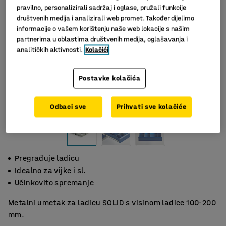
pravilno, personalizirali sadržaj i oglase, pružali funkcije
društvenih medija i analizirali web promet. Također dijelimo
informacije o vašem korištenju naše web lokacije s našim
partnerima u oblastima društvenih medija, oglašavanja i
analitičkih aktivnosti.
Kolačići
Postavke kolačića
Slični proizvodi
Odbaci sve
Prihvati sve kolačiće
Pregrađuje ladicu
Idealno za vijke i sl.
Učinkovito spremanje
Metalni umetak za ladicu SOLID s visinom ladice 100-200
mm.