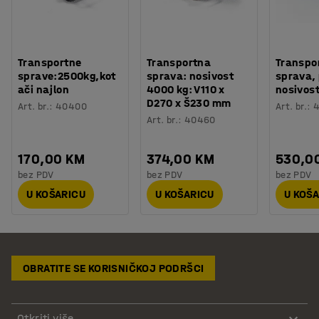
Transportne
Transportna
Transpo
sprave:2500kg,kot
sprava: nosivost
sprava,
ači najlon
4000 kg: V110 x
nosivos
D270 x Š230 mm
Art. br.
:
40400
Art. br.
:
Art. br.
:
40460
170,00 KM
374,00 KM
530,0
bez PDV
bez PDV
bez PDV
U KOŠARICU
U KOŠARICU
U KOŠ
OBRATITE SE KORISNIČKOJ PODRŠCI
Otkriti više