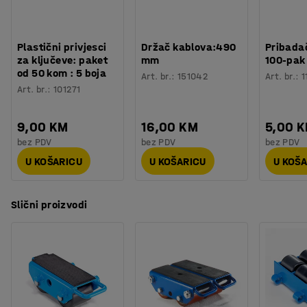
Težina
:
8,4
kg
Plastični privjesci
Držač kablova:490
Pribadač
za ključeve: paket
mm
100-pak
od 50 kom : 5 boja
Art. br.
:
151042
Art. br.
:
1
Art. br.
:
101271
9,00 KM
16,00 KM
5,00 
bez PDV
bez PDV
bez PDV
U KOŠARICU
U KOŠARICU
U KOŠ
Slični proizvodi