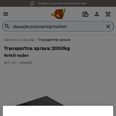
14 dana za povrat ne oštećene robe
Oprema za dizanje
Transportne sprave
Transportna sprava:2000kg
Kotači najlon
Art. br.
:
40402