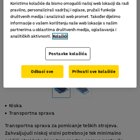
Koristimo kolačiće da bismo omogućili našoj web lokaciji da radi
pravilno, personalizirali sadržaj i oglase, pružali funkcije
društvenih medija i analizirali web promet. Također dijelimo
informacije o vašem korištenju naše web lokacije s našim
partnerima u oblastima društvenih medija, oglašavanja i
analitičkih aktivnosti.
Kolačići
Postavke kolačića
Slični proizvodi
Odbaci sve
Prihvati sve kolačiće
Niska
Transportna sprava
Transportna sprava za pomicanje teških strojeva.
Zahvaljujući niskoj visini potrebno je tek minimalno