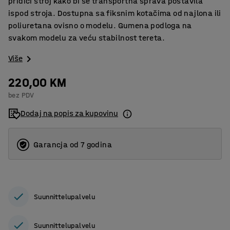
pridići stroj kako bi se transportna sprava postavila
ispod stroja. Dostupna sa fiksnim kotačima od najlona ili
poliuretana ovisno o modelu. Gumena podloga na
svakom modelu za veću stabilnost tereta.
Više
220,00 KM
bez PDV
Dodaj na popis za kupovinu
Garancja od 7 godina
Suunnittelupalvelu
Suunnittelupalvelu