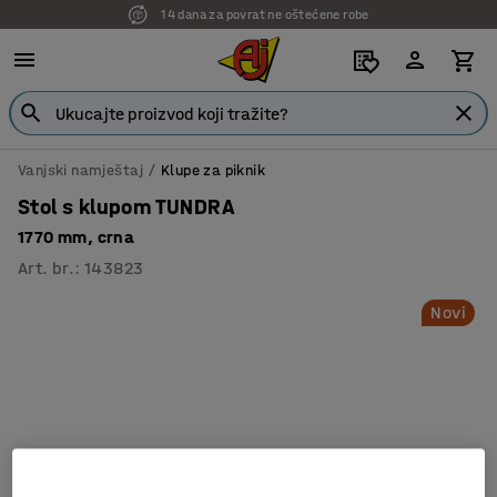
14 dana za povrat ne oštećene robe
Vanjski namještaj
Klupe za piknik
Stol s klupom TUNDRA
1770 mm, crna
Art. br.
:
143823
Novi