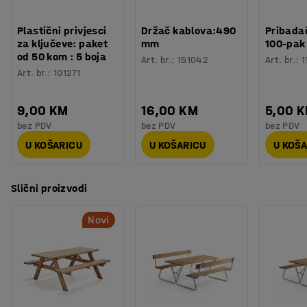
Plastični privjesci
Držač kablova:490
Pribadač
za ključeve: paket
mm
100-pak
od 50 kom : 5 boja
Art. br.
:
151042
Art. br.
:
1
Art. br.
:
101271
9,00 KM
16,00 KM
5,00 
bez PDV
bez PDV
bez PDV
U KOŠARICU
U KOŠARICU
U KOŠ
Slični proizvodi
Novi