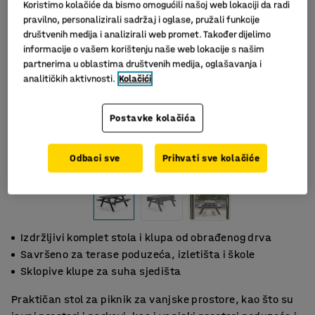
Koristimo kolačiće da bismo omogućili našoj web lokaciji da radi
pravilno, personalizirali sadržaj i oglase, pružali funkcije
društvenih medija i analizirali web promet. Također dijelimo
informacije o vašem korištenju naše web lokacije s našim
partnerima u oblastima društvenih medija, oglašavanja i
analitičkih aktivnosti.
Kolačići
Postavke kolačića
Odbaci sve
Prihvati sve kolačiće
Izdržljivi komplet stola i klupa od obrađenog drva
Savršeno za terase poduzeća, izletišta i škole
Sklopive klupe za suha sjedišta
Praktičan stol za piknik za vanjske prostore, kao što su