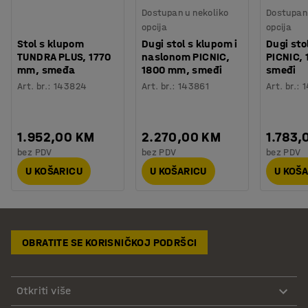
Dostupan u nekoliko
Dostupan 
opcija
opcija
Stol s klupom
Dugi stol s klupom i
Dugi sto
TUNDRA PLUS, 1770
naslonom PICNIC,
PICNIC,
mm, smeđa
1800 mm, smeđi
smeđi
Art. br.
:
143824
Art. br.
:
143861
Art. br.
:
1
1.952,00 KM
2.270,00 KM
1.783,
bez PDV
bez PDV
bez PDV
U KOŠARICU
U KOŠARICU
U KOŠ
OBRATITE SE KORISNIČKOJ PODRŠCI
Otkriti više