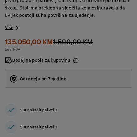
javni prostori i parkovi, kao i vanjski prostori poduzeća i
škola. Stol ima preklopna sjedišta koja osiguravaju da
uvijek postoji suha površina za sjedenje.
Više
135.050,00 KM
1.500,00 KM
bez PDV
Dodaj na popis za kupovinu
Garancja od 7 godina
Suunnittelupalvelu
Suunnittelupalvelu