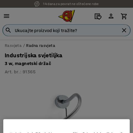
14 dana za povrat ne oštećene robe
Rasvjeta
Radna rasvjeta
Industrijska svjetiljka
3 w, magnetski držač
Art. br.
:
91365