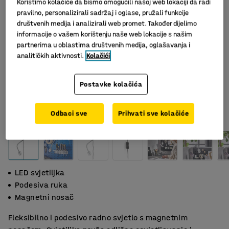
Koristimo kolačiće da bismo omogućili našoj web lokaciji da radi
pravilno, personalizirali sadržaj i oglase, pružali funkcije
društvenih medija i analizirali web promet. Također dijelimo
informacije o vašem korištenju naše web lokacije s našim
partnerima u oblastima društvenih medija, oglašavanja i
analitičkih aktivnosti.
Kolačići
Postavke kolačića
Odbaci sve
Prihvati sve kolačiće
LED svjetiljka
Podesiva ruka
Magnetni nosač
Fleksibilno i podesivo radno svjetlo s magnetnim