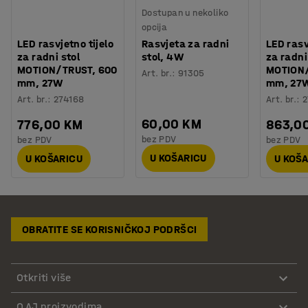
Dostupan u nekoliko
opcija
LED rasvjetno tijelo
Rasvjeta za radni
LED rasv
za radni stol
stol, 4W
za radni
MOTION/TRUST, 600
MOTION/
Art. br.
:
91305
mm, 27W
mm, 27
Art. br.
:
274168
Art. br.
:
2
60,00 KM
776,00 KM
863,0
bez PDV
bez PDV
bez PDV
U KOŠARICU
U KOŠARICU
U KOŠ
OBRATITE SE KORISNIČKOJ PODRŠCI
Otkriti više
O AJ proizvodima