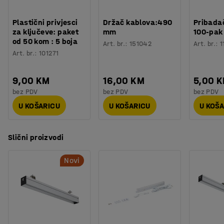
Plastični privjesci
Držač kablova:490
Pribadač
za ključeve: paket
mm
100-pak
od 50 kom : 5 boja
Art. br.
:
151042
Art. br.
:
1
Art. br.
:
101271
9,00 KM
16,00 KM
5,00 
bez PDV
bez PDV
bez PDV
U KOŠARICU
U KOŠARICU
U KOŠ
Slični proizvodi
Novi