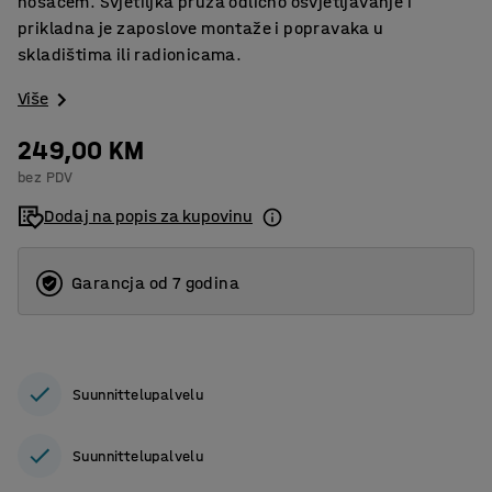
nosačem. Svjetiljka pruža odlično osvjetljavanje i
prikladna je zaposlove montaže i popravaka u
skladištima ili radionicama.
Više
249,00 KM
bez PDV
Dodaj na popis za kupovinu
Garancja od 7 godina
Suunnittelupalvelu
Suunnittelupalvelu