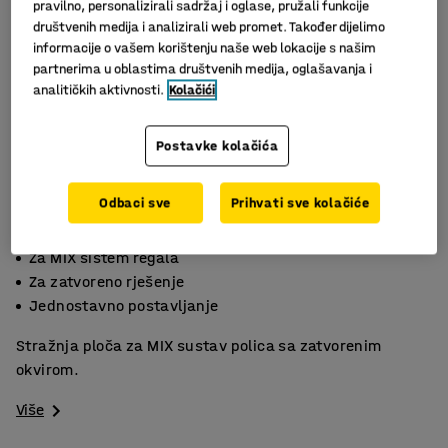
pravilno, personalizirali sadržaj i oglase, pružali funkcije
društvenih medija i analizirali web promet. Također dijelimo
informacije o vašem korištenju naše web lokacije s našim
partnerima u oblastima društvenih medija, oglašavanja i
analitičkih aktivnosti.
Kolačići
Postavke kolačića
Odbaci sve
Prihvati sve kolačiće
Za MIX sistem regala
Za zatvoreno rješenje
Jednostavno postavljanje
Stražnja ploča za MIX sustav polica sa zatvorenim
okvirom.
Više