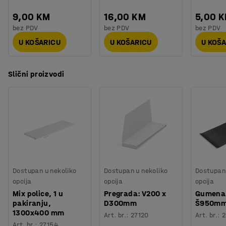
9,00 KM
16,00 KM
5,00 
bez PDV
bez PDV
bez PDV
U KOŠARICU
U KOŠARICU
U KOŠ
Slični proizvodi
Dostupan u nekoliko
Dostupan u nekoliko
Dostupan 
opcija
opcija
opcija
Mix police, 1 u
Pregrada: V200 x
Gumena 
pakiranju,
D300mm
Š950m
1300x400 mm
Art. br.
:
27120
Art. br.
:
2
Art. br.
:
27154