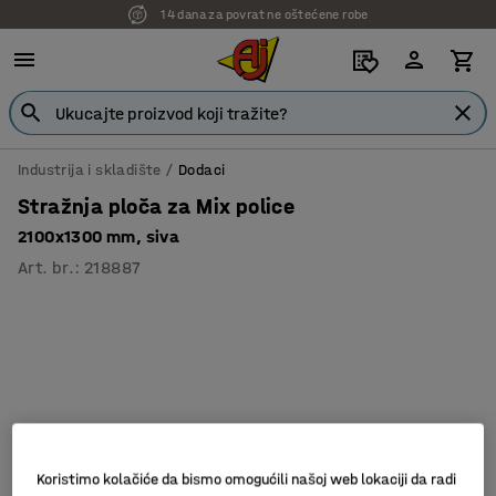
14 dana za povrat ne oštećene robe
Industrija i skladište
Dodaci
Stražnja ploča za Mix police
2100x1300 mm, siva
Art. br.
:
218887
Koristimo kolačiće da bismo omogućili našoj web lokaciji da radi