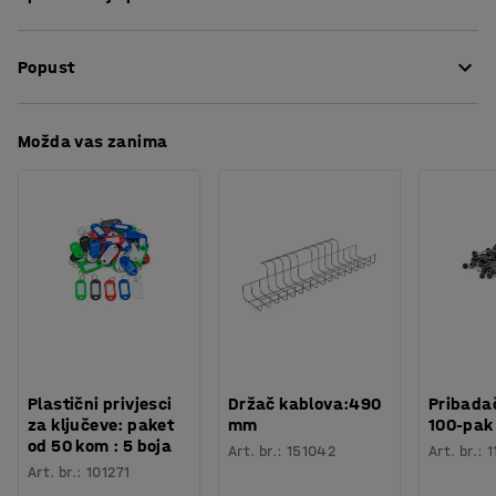
okrenuti leđima ili za sprečavanje ispadanja predmeta
Visina
:
2100
mm
iza police.
Popust
Širina
:
1300
mm
Model
:
Zatvoreni završni okvir
Boja
:
Svijetlo siva
Preuzmite upute za održavanjen
Možda vas zanima
Broj za boju
:
RAL 7035
Materijal
:
Metal
Potreban broj osoba
:
1
Procjena vremena
:
10
Min
Težina
:
20,85
kg
Plastični privjesci
Držač kablova:490
Pribadač
za ključeve: paket
mm
100-pak
od 50 kom : 5 boja
Art. br.
:
151042
Art. br.
:
1
Art. br.
:
101271