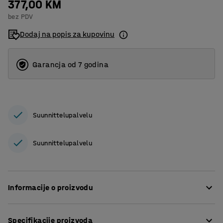
377,00 KM
bez PDV
Dodaj na popis za kupovinu
Garancja od 7 godina
Suunnittelupalvelu
Suunnittelupalvelu
Informacije o proizvodu
Dodajte praktičnu stražnju ploču u sustav MIX police.
Specifikacije proizvoda
Može se koristiti za odvajanje sekcija regala koje su