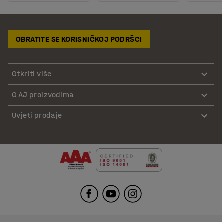
OBRATITE SE KORISNIČKOJ PODRŠCI
Otkriti više
O AJ proizvodima
Uvjeti prodaje