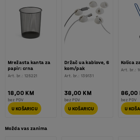
Nosivost
:
110
kg
Potreban broj osoba
:
1
Procjena vremena
:
10
Min
Težina
:
6,7
kg
Montaža
:
Dolazi nesastavljeno
Testirano
:
EN 16139:2013, EN 1022:2018
Mrežasta kanta za
Držač ua kablove, 6
Kolica z
papir: crna
kom/pak
Art. br.
:
1
Art. br.
:
125221
Art. br.
:
139131
18,00 KM
38,00 KM
86,00
bez PDV
bez PDV
bez PDV
U KOŠARICU
U KOŠARICU
U KOŠ
Možda vas zanima