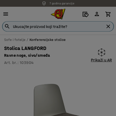
7 godina garancije
Sofe i fotelje
Konferencijske stolice
Stolica LANGFORD
Ravne noge, sivo/smeđa
Prikaži u AR
Art. br.
:
103904