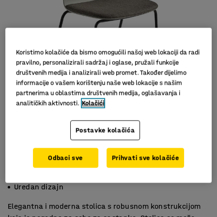
Koristimo kolačiće da bismo omogućili našoj web lokaciji da radi
pravilno, personalizirali sadržaj i oglase, pružali funkcije
društvenih medija i analizirali web promet. Također dijelimo
informacije o vašem korištenju naše web lokacije s našim
partnerima u oblastima društvenih medija, oglašavanja i
Slični proizvodi
analitičkih aktivnosti.
Kolačići
Postavke kolačića
Odbaci sve
Prihvati sve kolačiće
Elegantna i čvrsta
Prikladna za različita okruženja
Uredan dizajn
Elegantna i moderna stolica s robusnom konstrukcijom