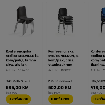
Konferencijska
Konferencijska
Konfere
stolica MELVILLE (4
stolica NELSON, 4
stolica 
kom/pak), tamno
kom/pak, crna
kom/pak
siva, alu lak
tkanina, krom
tkanina,
Art. br.
:
102436
Art. br.
:
116622
Art. br.
:
1
(146,25 KM/kom.)
(125,50 KM/kom.)
(104,50 K
585,00 KM
502,00 KM
418,0
bez PDV
bez PDV
bez PDV
U KOŠARICU
U KOŠARICU
U KOŠ