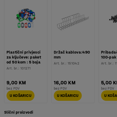
Plastični privjesci
Držač kablova:490
Pribadač
za ključeve: paket
mm
100-pak
od 50 kom : 5 boja
Art. br.
:
151042
Art. br.
:
1
Art. br.
:
101271
9,00 KM
16,00 KM
5,00 
bez PDV
bez PDV
bez PDV
U KOŠARICU
U KOŠARICU
U KOŠ
Slični proizvodi