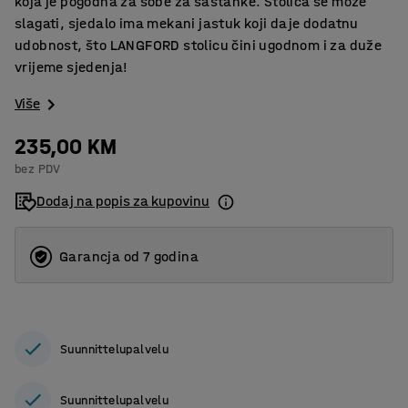
koja je pogodna za sobe za sastanke. Stolica se može
slagati, sjedalo ima mekani jastuk koji daje dodatnu
udobnost, što LANGFORD stolicu čini ugodnom i za duže
vrijeme sjedenja!
Više
235,00 KM
bez PDV
Dodaj na popis za kupovinu
Garancja od 7 godina
Suunnittelupalvelu
Suunnittelupalvelu