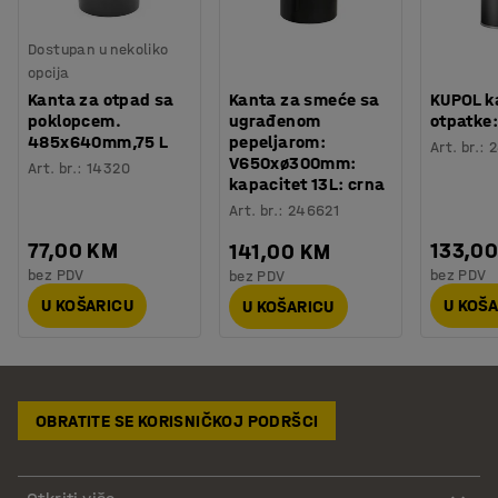
Dostupan u nekoliko
opcija
Kanta za otpad sa
Kanta za smeće sa
KUPOL k
poklopcem.
ugrađenom
otpatke:
485x640mm,75 L
pepeljarom:
Art. br.
:
2
V650xø300mm:
Art. br.
:
14320
kapacitet 13L: crna
Art. br.
:
246621
77,00 KM
133,0
141,00 KM
bez PDV
bez PDV
bez PDV
U KOŠARICU
U KOŠ
U KOŠARICU
OBRATITE SE KORISNIČKOJ PODRŠCI