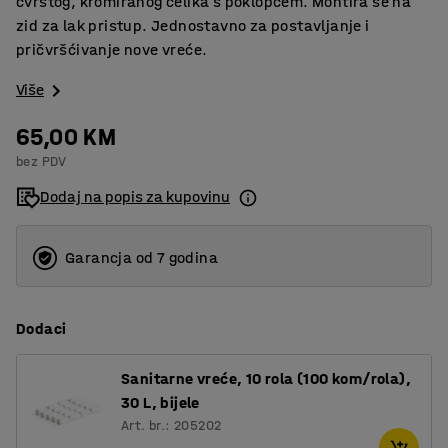
čvrstog, kromiranog čelika s poklopcem. Montira se na
zid za lak pristup. Jednostavno za postavljanje i
pričvršćivanje nove vreće.
Više
65,00 KM
bez PDV
Dodaj na popis za kupovinu
Garancja od 7 godina
Dodaci
Sanitarne vreće, 10 rola (100 kom/rola),
30 L, bijele
Art. br.: 205202