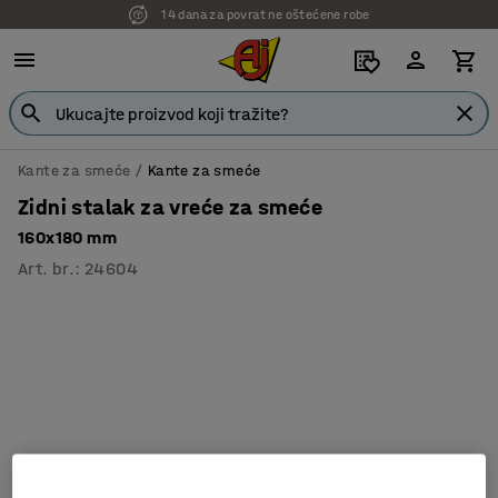
14 dana za povrat ne oštećene robe
7 godina garancije
Kante za smeće
Kante za smeće
Zidni stalak za vreće za smeće
160x180 mm
Art. br.
:
24604