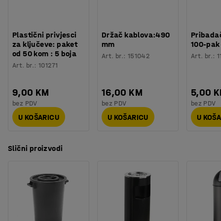
Plastični privjesci
Držač kablova:490
Pribadač
za ključeve: paket
mm
100-pak
od 50 kom : 5 boja
Art. br.
:
151042
Art. br.
:
1
Art. br.
:
101271
9,00 KM
16,00 KM
5,00 
bez PDV
bez PDV
bez PDV
U KOŠARICU
U KOŠARICU
U KOŠ
Slični proizvodi