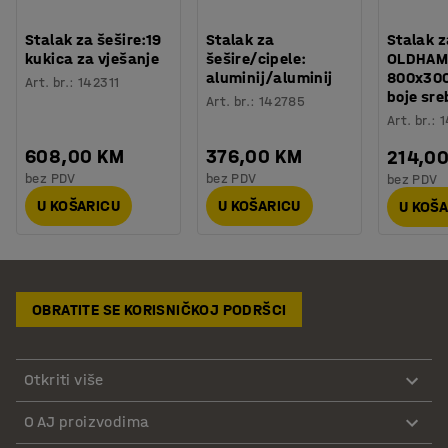
Stalak za šešire:19
Stalak za
Stalak 
kukica za vješanje
šešire/cipele:
OLDHAM
aluminij/aluminij
800x30
Art. br.
:
142311
boje sre
Art. br.
:
142785
Art. br.
:
1
608,00 KM
376,00 KM
214,0
bez PDV
bez PDV
bez PDV
U KOŠARICU
U KOŠARICU
U KOŠ
OBRATITE SE KORISNIČKOJ PODRŠCI
Otkriti više
O AJ proizvodima