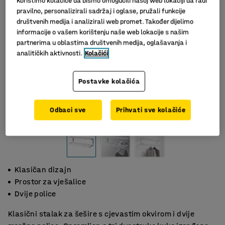
Koristimo kolačiće da bismo omogućili našoj web lokaciji da radi
pravilno, personalizirali sadržaj i oglase, pružali funkcije
društvenih medija i analizirali web promet. Također dijelimo
informacije o vašem korištenju naše web lokacije s našim
partnerima u oblastima društvenih medija, oglašavanja i
analitičkih aktivnosti.
Kolačići
Postavke kolačića
Odbaci sve
Prihvati sve kolačiće
Klasičan dizajn
Prostor za vješalice
Dvije police
Klasični stalak za šešire s cjevastim okvirom i dvije