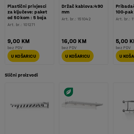
Plastični privjesci
Držač kablova:490
Pribadač
za ključeve: paket
mm
100-pak
od 50 kom : 5 boja
Art. br.
:
151042
Art. br.
:
1
Art. br.
:
101271
9,00 KM
16,00 KM
5,00 
bez PDV
bez PDV
bez PDV
U KOŠARICU
U KOŠARICU
U KOŠ
Slični proizvodi