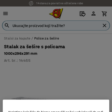
14 dana za povrat ne oštećene robe
Stalci za kapute
Police za šešire
Stalak za šešire s policama
1000x296x291 mm
Art. br.
:
14455