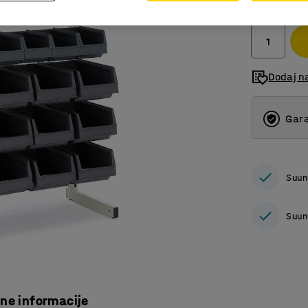
bez PDV
Dodaj n
Gara
Suun
Suun
čne informacije