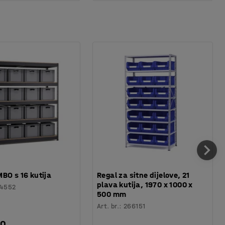
BO s 16 kutija
Regal za sitne dijelove, 21
plava kutija, 1970 x 1000 x
4552
500 mm
Art. br.
:
266151
00