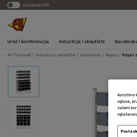
Isključuje PDV
Ured i konferencija
Industrija i skladište
Garderob
AJ Proizvodi
Industrija i skladište
Spremanje
Regali
Regali z
Koristimo k
oglase, pru
vašem kori
oglašavanja
Postavk