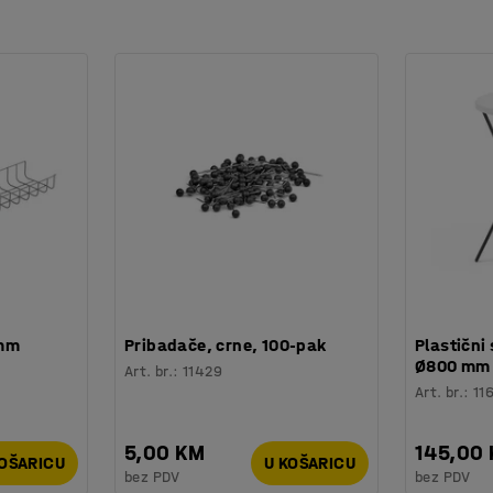
m za skladišta, radionice i tvornice, kao i
a označavanje i pregradama za optimizaciju
 mm
Pribadače, crne, 100-pak
Plastični 
Ø800 mm
Art. br.
:
11429
Art. br.
:
11
5,00 KM
145,00
KOŠARICU
U KOŠARICU
bez PDV
bez PDV