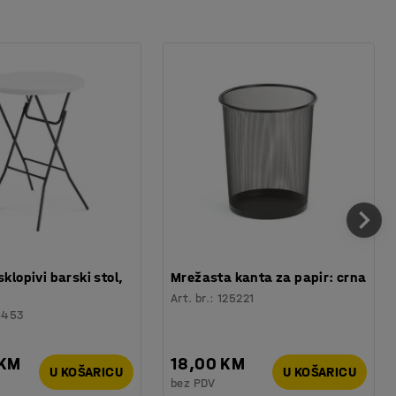
sklopivi barski stol,
Mrežasta kanta za papir: crna
Art. br.
:
125221
6453
 KM
18,00 KM
U KOŠARICU
U KOŠARICU
bez PDV