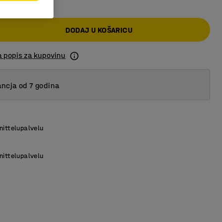
DODAJ U KOŠARICU
a popis za kupovinu
ncja od 7 godina
nittelupalvelu
nittelupalvelu