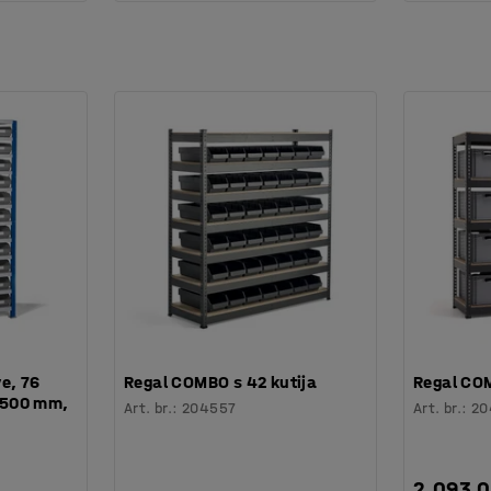
ve, 76
Regal COMBO s 42 kutija
Regal COM
x 500 mm,
Art. br.
:
204557
Art. br.
:
20
2.093,