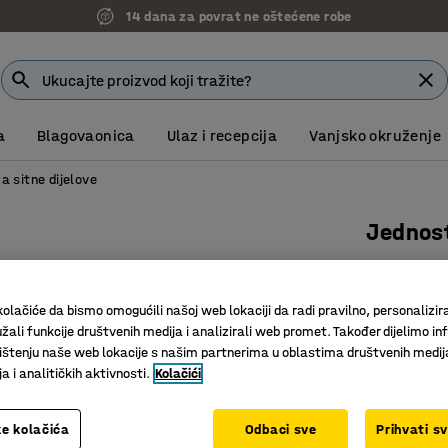
14 dana za povrat ne oštećene robe
a
Blagovaonica
Ulaz i recepcija
Vanjsko okruženje
a sitne dijelove
Jednost
mm: 36 
Art. br.
:
25
olačiće da bismo omogućili našoj web lokaciji da radi pravilno, personalizira
žali funkcije društvenih medija i analizirali web promet. Također dijelimo in
Učinkovit
štenju naše web lokacije s našim partnerima u oblastima društvenih medij
Jednostr
 i analitičkih aktivnosti.
Kolačići
Jasan pr
e kolačića
Odbaci sve
Prihvati s
1.157,0