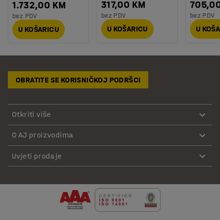
317,00 KM
705,0
1.732,00 KM
bez PDV
bez PDV
bez PDV
U KOŠARICU
U KOŠ
U KOŠARICU
OBRATITE SE KORISNIČKOJ PODRŠCI
Otkriti više
O AJ proizvodima
Uvjeti prodaje