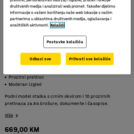
društvenih medija i analizirali web promet. Također dijelimo
informacije o vašem korištenju naše web lokacije s našim
partnerima u oblastima društvenih medija, oglašavanja i
analitičkih aktivnosti.
Kolačići
Postavke kolačića
Slični proizvodi
Odbaci sve
Prihvati sve kolačiće
Metalan s polistirenom
Prozirni pretinci
Moderan izgled
Podni model stalka s crnim okvirom i 10 prozirnih
pretinaca za A4 brošure, dokumente i časopise.
Više
669,00 KM