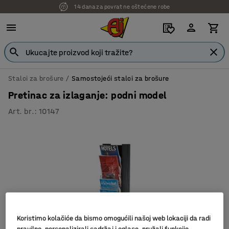
14 dana za povrat ne oštećene robe
Stalci za brošure
Samostojeći stalci za brošure
Pretinac za izlaganje: podni model
Art. br.
:
10147
Koristimo kolačiće da bismo omogućili našoj web lokaciji da radi
pravilno, personalizirali sadržaj i oglase, pružali funkcije