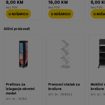
9,00 KM
16,00 KM
5,00 
bez PDV
bez PDV
bez PDV
U KOŠARICU
U KOŠARICU
U KOŠ
Slični proizvodi
Pretinac za
Prenosni stalak za
Mobilni 
izlaganje:okretni
brošure
brošure
model
Art. br.
:
258342
Art. br.
:
1
Art. br.
:
10150