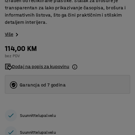
izrađen od reciklirane plastike. Stalak za brošure je
transparentan za lako prikazivanje časopisa, brošura i
informativnih listova, što ga čini praktičnim i stilskim
detaljem interijera.
Više
114,00 KM
bez PDV
Dodaj na popis za kupovinu
Garancja od 7 godina
Suunnittelupalvelu
Suunnittelupalvelu