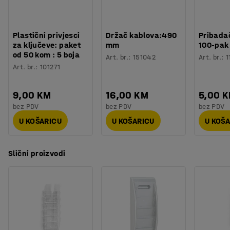
Postoje unaprijed izbušene rupe za ugradnju na zid, a
prilagodljivi stalak može se postaviti na zid pod bilo
kojim kutom kako bi se stvorio zanimljiv detalj u
Plastični privjesci
Držač kablova:490
Pribadač
interijeru.
za ključeve: paket
mm
100-pak
od 50 kom : 5 boja
Art. br.
:
151042
Art. br.
:
1
Art. br.
:
101271
9,00 KM
16,00 KM
5,00 
bez PDV
bez PDV
bez PDV
U KOŠARICU
U KOŠARICU
U KOŠ
Slični proizvodi