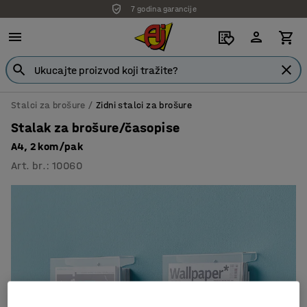
7 godina garancije
Stalci za brošure
Zidni stalci za brošure
Stalak za brošure/časopise
A4, 2 kom/pak
Art. br.
:
10060