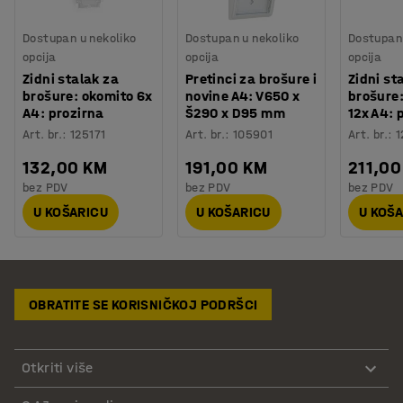
Dostupan u nekoliko
Dostupan u nekoliko
Dostupan 
opcija
opcija
opcija
Zidni stalak za
Pretinci za brošure i
Zidni st
brošure: okomito 6x
novine A4: V650 x
brošure
A4: prozirna
Š290 x D95 mm
12x A4: 
Art. br.
:
125171
Art. br.
:
105901
Art. br.
:
1
132,00 KM
191,00 KM
211,00
bez PDV
bez PDV
bez PDV
U KOŠARICU
U KOŠARICU
U KOŠ
OBRATITE SE KORISNIČKOJ PODRŠCI
Otkriti više