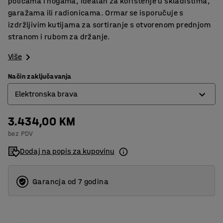
policama i nogama, idealan za korištenje u skladištima,
garažama ili radionicama. Ormar se isporučuje s
izdržljivim kutijama za sortiranje s otvorenom prednjom
stranom i rubom za držanje.
Više
Način zaključavanja
Elektronska brava
3.434,00 KM
Brava na ključ
bez PDV
Elektronska brava
Dodaj na popis za kupovinu
Garancja od 7 godina