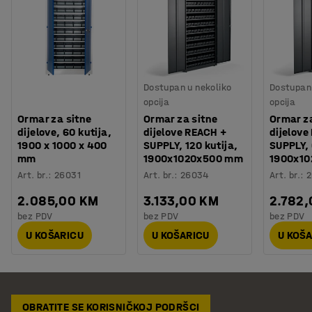
Dostupan u nekoliko
Dostupan 
opcija
opcija
Ormar za sitne
Ormar za sitne
Ormar za
dijelove, 60 kutija,
dijelove REACH +
dijelove
1900 x 1000 x 400
SUPPLY, 120 kutija,
SUPPLY, 
mm
1900x1020x500 mm
1900x1
Art. br.
:
26031
Art. br.
:
26034
Art. br.
:
2
2.085,00 KM
3.133,00 KM
2.782
bez PDV
bez PDV
bez PDV
U KOŠARICU
U KOŠARICU
U KOŠ
OBRATITE SE KORISNIČKOJ PODRŠCI