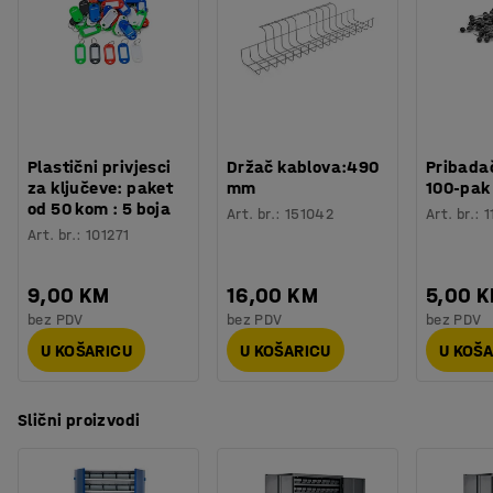
Materijal ormar
:
Metal
pruža čvrstu i izdržljivu završnu obradu. Pomične police
Boja koševi
:
Siva
možete postaviti na bilo koju visinu unutar ormara.
Materijal koševi
:
Polipropilen
Ormar ima bravu s ključem kako bi se spriječio
Broj kanti za smeće
:
96
neovlašteni pristup. Ormar ima podesive noge tako da
Nosivost police
:
70
kg
odgovara i neravnim podovima.
Težina
:
133,32
kg
Plastični privjesci
Držač kablova:490
Pribadač
za ključeve: paket
mm
100-pak
od 50 kom : 5 boja
Art. br.
:
151042
Art. br.
:
1
Art. br.
:
101271
9,00 KM
16,00 KM
5,00 
bez PDV
bez PDV
bez PDV
U KOŠARICU
U KOŠARICU
U KOŠ
Slični proizvodi