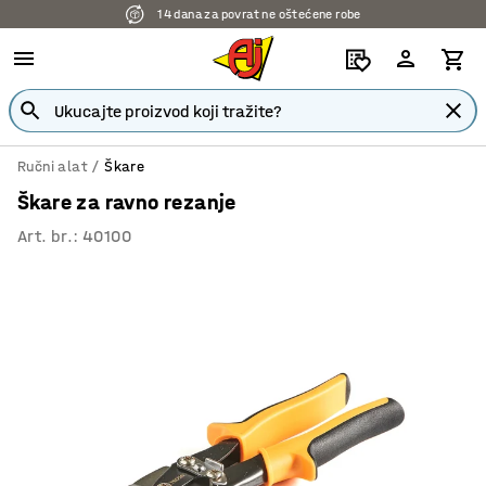
14 dana za povrat ne oštećene robe
Ručni alat
Škare
Škare za ravno rezanje
Art. br.
:
40100