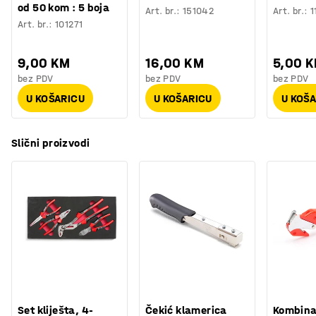
od 50 kom : 5 boja
Art. br.
:
151042
Art. br.
:
1
Art. br.
:
101271
9,00 KM
16,00 KM
5,00 
bez PDV
bez PDV
bez PDV
U KOŠARICU
U KOŠARICU
U KOŠ
Slični proizvodi
Set kliješta, 4-
Čekić klamerica
Kombinac