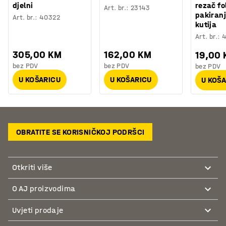
djelni
rezač fol
Art. br.
:
23143
pakiranj
Art. br.
:
40322
kutija
Art. br.
:
4
305,00 KM
162,00 KM
19,00
bez PDV
bez PDV
bez PDV
U KOŠARICU
U KOŠARICU
U KOŠ
OBRATITE SE KORISNIČKOJ PODRŠCI
Otkriti više
O AJ proizvodima
Uvjeti prodaje