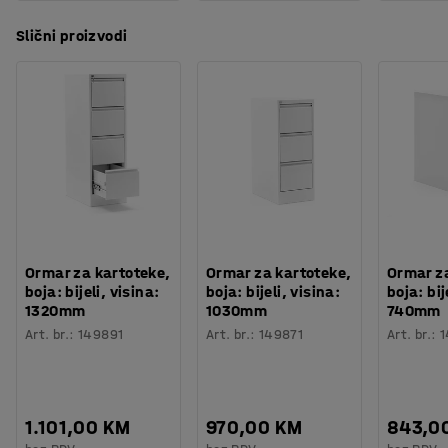
Slični proizvodi
Ormar za kartoteke,
Ormar za kartoteke,
Ormar z
boja: bijeli, visina:
boja: bijeli, visina:
boja: bij
1320mm
1030mm
740mm
Art. br.
:
149891
Art. br.
:
149871
Art. br.
:
1
1.101,00 KM
970,00 KM
843,0