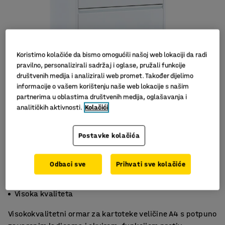
Koristimo kolačiće da bismo omogućili našoj web lokaciji da radi
pravilno, personalizirali sadržaj i oglase, pružali funkcije
društvenih medija i analizirali web promet. Također dijelimo
informacije o vašem korištenju naše web lokacije s našim
partnerima u oblastima društvenih medija, oglašavanja i
Slični proizvodi
analitičkih aktivnosti.
Kolačići
Postavke kolačića
Odbaci sve
Prihvati sve kolačiće
Funkcija protiv naginjanja
Centralno zaključavanje s dva ključa
Visoka kvaliteta
Visokokvalitetni ormar za kartoteke veličine A4 s potpuno