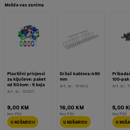
Možda vas zanima
Plastični privjesci
Držač kablova:490
Pribadač
za ključeve: paket
mm
100-pak
od 50 kom : 5 boja
Art. br.
:
151042
Art. br.
:
1
Art. br.
:
101271
9,00 KM
16,00 KM
5,00 
bez PDV
bez PDV
bez PDV
U KOŠARICU
U KOŠARICU
U KOŠ