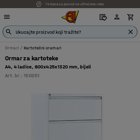
14 dana za povrat ne oštećene robe
7 godina garancije
Ormari
Kartotečni oramari
Ormar za kartoteke
A4, 4 ladice, 800x425x1320 mm, bijeli
Art. br.
:
150051