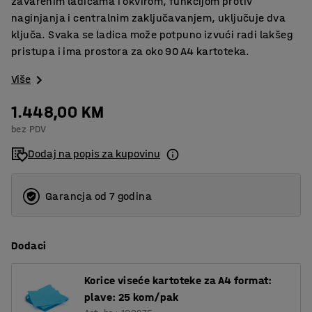
zavarenim ladicama i okvirom, funkcijom protiv
naginjanja i centralnim zaključavanjem, uključuje dva
ključa. Svaka se ladica može potpuno izvući radi lakšeg
pristupa i ima prostora za oko 90 A4 kartoteka.
Više
1.448,00 KM
bez PDV
Dodaj na popis za kupovinu
Garancja od 7 godina
Dodaci
Korice viseće kartoteke za A4 format:
plave: 25 kom/pak