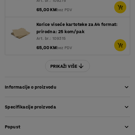
Art. br.: 109275
65,00 KM
bez PDV
Korice viseće kartoteke za A4 format:
prirodna: 25 kom/pak
Art. br.: 109315
65,00 KM
bez PDV
PRIKAŽI VIŠE
Informacije o proizvodu
Učinkovito spremite papire i dokumente u praktičan
Specifikacije proizvoda
ormar za kartoteke. Ovaj visokokvalitetni ormar za
kartoteke je dostupan u nekoliko verzija i svojim
Visina
:
1320
mm
diskretnim dizajnom se uklapa u većinu okruženja.
Popust
Širina
:
800
mm
Svaka ladica se može potpuno izvući i ima prostora za
Dubina
:
425
mm