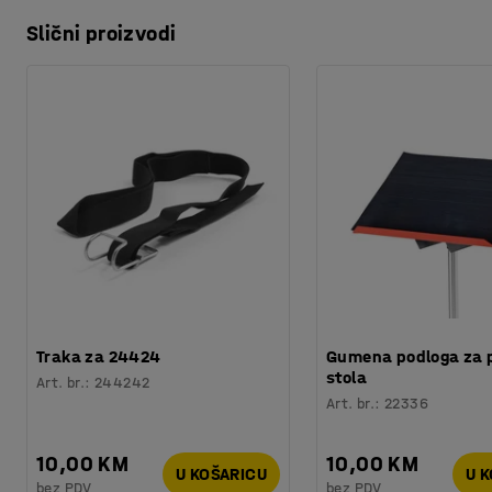
Slični proizvodi
Traka za 24424
Gumena podloga za 
stola
Art. br.
:
244242
Art. br.
:
22336
10,00 KM
10,00 KM
U KOŠARICU
U 
bez PDV
bez PDV