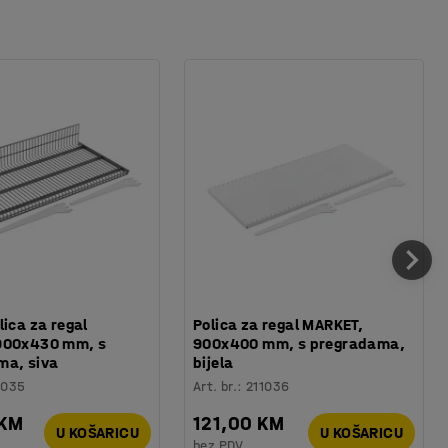
lica za regal
Polica za regal MARKET,
900x430 mm, s
900x400 mm, s pregradama,
ma, siva
bijela
1035
Art. br.
:
211036
 KM
121,00 KM
U KOŠARICU
U KOŠARICU
bez PDV