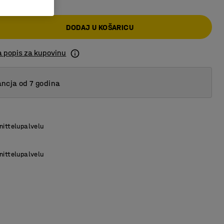
DODAJ U KOŠARICU
a popis za kupovinu
ncja od 7 godina
nittelupalvelu
nittelupalvelu