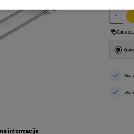
bez PDV
Dodaj n
Gara
Suun
Suun
čne informacije