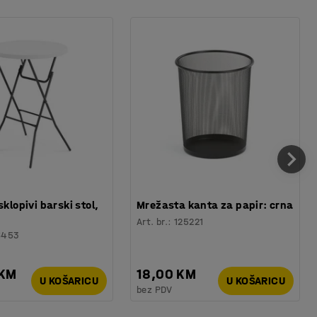
sklopivi barski stol,
Mrežasta kanta za papir: crna
Art. br.
:
125221
6453
 KM
18,00 KM
U KOŠARICU
U KOŠARICU
bez PDV