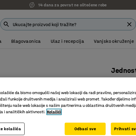
14 dana za povrat ne oštećene robe
a
Blagovaonica
Ulaz i recepcija
Vanjsko okruženje
Jednos
D 250 mm
Art. br.
:
21
olačiće da bismo omogućili našoj web lokaciji da radi pravilno, personalizira
žali funkcije društvenih medija i analizirali web promet. Također dijelimo in
Za pregle
štenju naše web lokacije s našim partnerima u oblastima društvenih medij
Jednosta
 i analitičkih aktivnosti.
Kolačići
Praktično
e kolačića
Odbaci sve
10,00 
Prihvati s