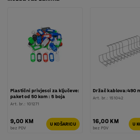
Preuzmite upute za održavanjen
Težina
:
0,2
kg
načine izlaganja vaših proizvoda. Dodaci se prodaju pose
Plastični privjesci za ključeve:
Držač kablova:490
paket od 50 kom : 5 boja
Art. br.
:
151042
Art. br.
:
101271
9,00 KM
16,00 KM
U KOŠARICU
U 
bez PDV
bez PDV