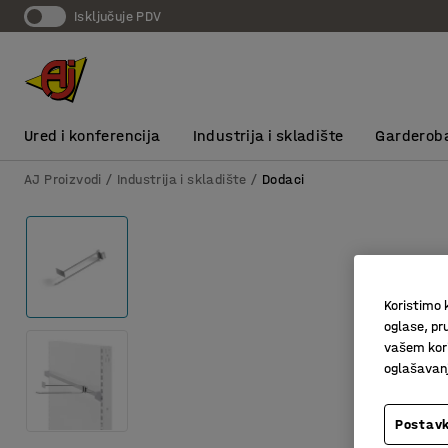
Isključuje PDV
Ured i konferencija
Industrija i skladište
Garderob
AJ Proizvodi
Industrija i skladište
Dodaci
Koristimo k
oglase, pru
vašem kori
oglašavanja
Postavk