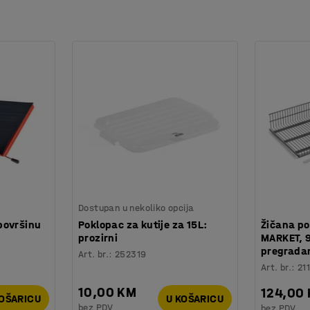
Dostupan u nekoliko opcija
površinu
Poklopac za kutije za 15L:
Žičana po
prozirni
MARKET, 
pregrada
Art. br.
:
252319
Art. br.
:
21
10,00 KM
124,00
KOŠARICU
U KOŠARICU
bez PDV
bez PDV