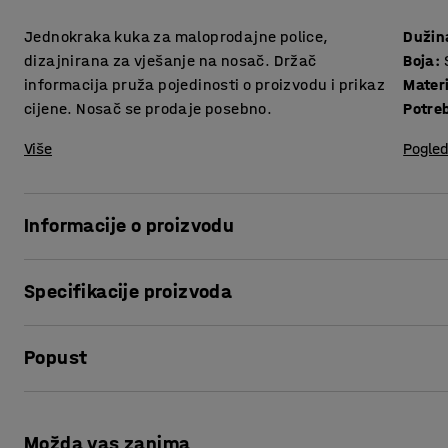
Jednokraka kuka za maloprodajne police,
Dužin
dizajnirana za vješanje na nosač. Držač
Boja
:
informacija pruža pojedinosti o proizvodu i prikaz
Materi
cijene. Nosač se prodaje posebno.
Potre
Više
Pogled
Informacije o proizvodu
Učinkovito izložite svoje proizvode pomoću modularnog su
Specifikacije proizvoda
regal s dodatnim policama, kukicama i drugim dodacima za
potrebama.
Dužina
:
250
mm
Popust
Boja
:
Siva
Perforirane police za trgovinu pružaju veliku fleksibilnost
Materijal
:
Čelik
mogući način. Vrlo je lako pričvrstiti dodatke u otvore i pr
Potreban broj osoba
:
1
Ispis stranice
Procjena vremena
:
5
Min
Naše police odgovaraju većini trgovina. Drukčiji dodaci i 
Možda vas zanima