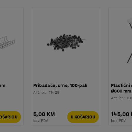
bno.
 mm
Pribadače, crne, 100-pak
Plastični 
Ø800 mm
Art. br.
:
11429
Art. br.
:
11
5,00 KM
145,00
KOŠARICU
U KOŠARICU
bez PDV
bez PDV