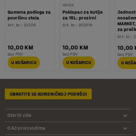
opcija
Gumena podloga za
Poklopac za kutije
Jednost
površinu stola
za 15L: prozirni
nosačem
MARKET,
Art. br.
:
22336
Art. br.
:
252319
za prečk
Art. br.
:
2
10,00 KM
10,00 KM
10,00
bez PDV
bez PDV
bez PDV
U KOŠARICU
U KOŠARICU
U KOŠ
OBRATITE SE KORISNIČKOJ PODRŠCI
Otkriti više
O AJ proizvodima