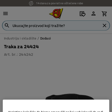
14 dana za povrat ne oštećene robe
Industrija i skladište
Dodaci
Traka za 24424
Art. br.
:
244242