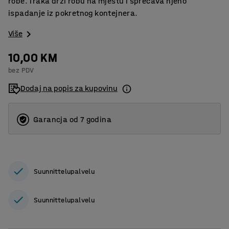
robe. Traka drži robu na mjestu i sprečava njeno
ispadanje iz pokretnog kontejnera.
Više
10,00 KM
bez PDV
Dodaj na popis za kupovinu
Garancja od 7 godina
Suunnittelupalvelu
Suunnittelupalvelu