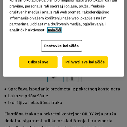
Koristimo kolačiće da bismo omogućili našoj web lokaciji da radi
pravilno, personalizirali sadržaj i oglase, pružali funkcije
društvenih medija i analizirali web promet. Također dijelimo
informacije o vašem korištenju naše web lokacije s našim
partnerima u oblastima društvenih medija, oglašavanja i
analitičkih aktivnosti.
Kolačići
Postavke kolačića
Odbaci sve
Prihvati sve kolačiće
Sprečava ispadanje predmeta iz pokretnog kontejnera
Lako se pričvršćuje
Izdržljiva i elastična traka
Elastična traka za pokretni kontejner GILBY koja pruža
dodatnu sigurnost prilikom skladištenja i transporta