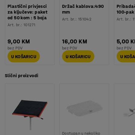
Plastični privjesci
Držač kablova:490
Pribadač
za ključeve: paket
mm
100-pak
od 50 kom : 5 boja
Art. br.
:
151042
Art. br.
:
1
Art. br.
:
101271
9,00 KM
16,00 KM
5,00 
bez PDV
bez PDV
bez PDV
U KOŠARICU
U KOŠARICU
U KOŠ
Slični proizvodi
Dostupan u nekoliko