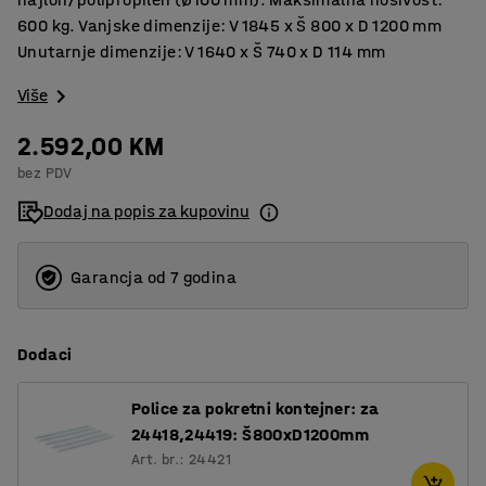
600 kg. Vanjske dimenzije: V 1845 x Š 800 x D 1200 mm
Unutarnje dimenzije: V 1640 x Š 740 x D 114 mm
Više
2.592,00 KM
bez PDV
Dodaj na popis za kupovinu
Garancja od 7 godina
Dodaci
Police za pokretni kontejner: za
24418,24419: Š800xD1200mm
Art. br.: 24421