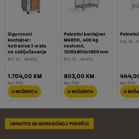
Sigurnosni
Pokretni kontejner
Pokretni
kontejner:
MARCH, 400 kg
Art. br.
:
4stranice:1 vrata
nosivost,
na zaključavanje
1200x800x1800 mm
Art. br.
:
24422
Art. br.
:
24473
1.704,00 KM
803,00 KM
444,0
bez PDV
bez PDV
bez PDV
U KOŠARICU
U KOŠARICU
U KOŠ
OBRATITE SE KORISNIČKOJ PODRŠCI