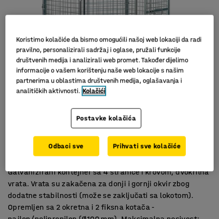
Koristimo kolačiće da bismo omogućili našoj web lokaciji da radi
pravilno, personalizirali sadržaj i oglase, pružali funkcije
društvenih medija i analizirali web promet. Također dijelimo
informacije o vašem korištenju naše web lokacije s našim
partnerima u oblastima društvenih medija, oglašavanja i
analitičkih aktivnosti.
Kolačići
Slični proizvodi
Postavke kolačića
Galvanizirani kontejner
Sa 4 stranice
Odbaci sve
Prihvati sve kolačiće
2 stranice na zaključavanje i gornja ploča
Galvanizirani kontejner sa 4 stranice i krovom, dvokrilna
vrata. Vrata su zakačena za donji i gornji okvir zbog
dodatne stabilnosti (može se zaključati sa lokotom).
Opremljen sa 2 okretna i 2 fiksna kotača -
najlon/polipropilen (Ø100 mm). Maksimalna nosivost: