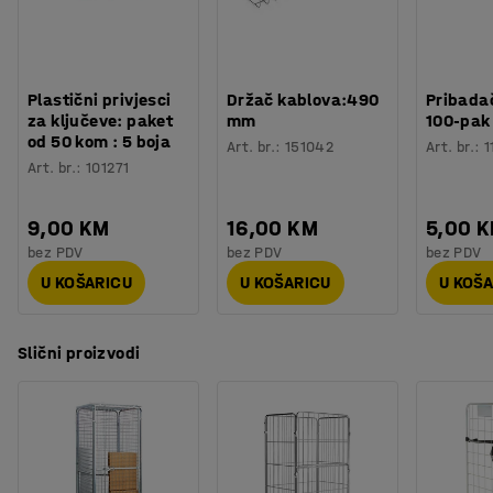
Plastični privjesci
Držač kablova:490
Pribadač
za ključeve: paket
mm
100-pak
od 50 kom : 5 boja
Art. br.
:
151042
Art. br.
:
1
Art. br.
:
101271
9,00 KM
16,00 KM
5,00 
bez PDV
bez PDV
bez PDV
U KOŠARICU
U KOŠARICU
U KOŠ
Slični proizvodi