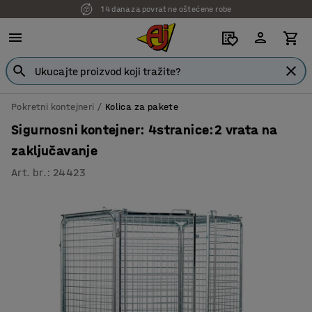
14 dana za povrat ne oštećene robe
Pokretni kontejneri
Kolica za pakete
Sigurnosni kontejner: 4stranice:2 vrata na
zaključavanje
Art. br.
:
24423