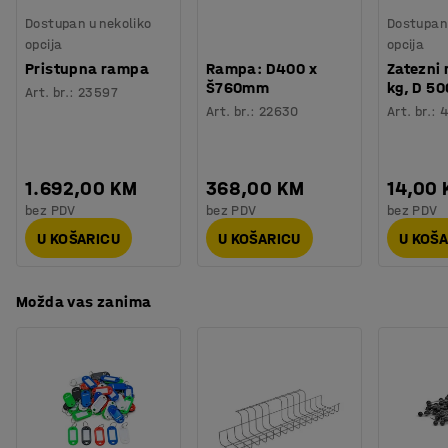
Tip kotača
:
2 fiksna kotača, 2 okretna kotača
Dostupan u nekoliko
Dostupan 
Vrsta kotača
:
Poliuretan
opcija
opcija
Potreban broj osoba
:
1
Pristupna rampa
Rampa: D400 x
Zatezni
Procjena vremena
:
15
Min
Š760mm
kg, D 5
Art. br.
:
23597
Težina
:
69
kg
Art. br.
:
22630
Art. br.
:
Montaža
:
Dolazi nesastavljeno
1.692,00 KM
368,00 KM
14,00
bez PDV
bez PDV
bez PDV
U KOŠARICU
U KOŠARICU
U KOŠ
Možda vas zanima