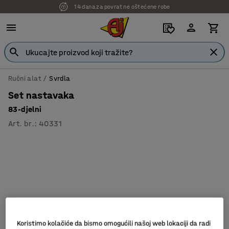
14 dana za povrat ne oštećene robe
Ručni alat
Svrdla
Set nastavaka
83-djelni
Art. br.
:
40331
Koristimo kolačiće da bismo omogućili našoj web lokaciji da radi