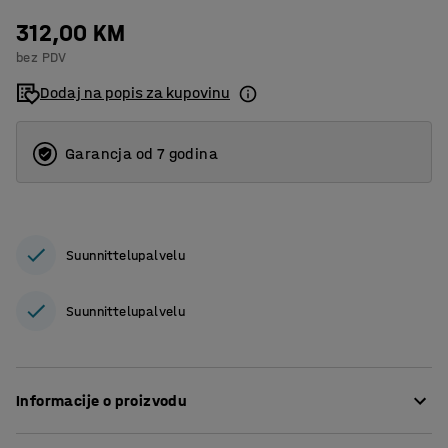
312,00 KM
bez PDV
Dodaj na popis za kupovinu
Garancja od 7 godina
Suunnittelupalvelu
Suunnittelupalvelu
Informacije o proizvodu
Skup od 81 različitih nastavaka koji zadovoljavaju većinu