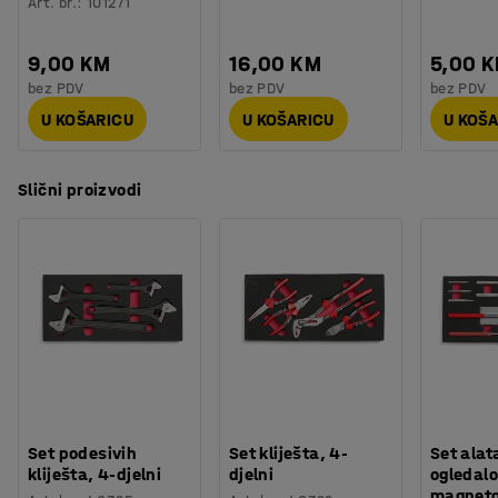
Art. br.
:
101271
9,00 KM
16,00 KM
5,00 
bez PDV
bez PDV
bez PDV
U KOŠARICU
U KOŠARICU
U KOŠ
Slični proizvodi
Set podesivih
Set kliješta, 4-
Set alat
kliješta, 4-djelni
djelni
ogledalo
magneto