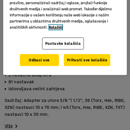
pravilno, personalizirali sadržaj i oglase, pružali funkcije
društvenih medija i analizirali web promet. Također dijelimo
informacije o vašem korištenju naše web lokacije s našim
partnerima u oblastima društvenih medija, oglašavanja i
analitičkih aktivnosti.
Kolačići
Postavke kolačića
Odbaci sve
Prihvati sve kolačiće
Slični proizvodi
2 nasadna adaptera
81 nastavak
Udovoljava većini zahtjeva
Sadržaj: Adapter za utore 3/8 "i 1/2", 36 (Torx, Hex, RIBE,
XZN) nastavci 10 x 75 mm; i 45 (Torx, Hex, RIBE, XZN, TXT)
nastavci 10 x 30 mm.
Više