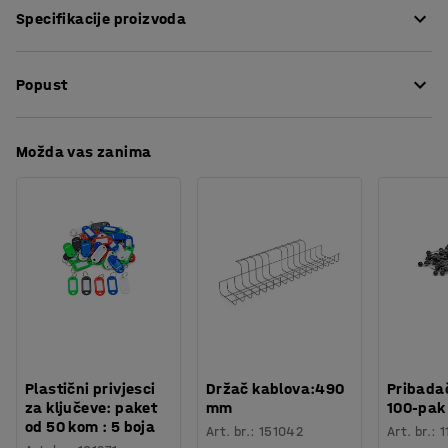
Specifikacije proizvoda
zahtjeva. Set uključuje adaptere za 3/8 "i 1/2"
nastavke.
Dužina
:
400
mm
Popust
Širina
:
190
mm
Broj komada
:
83
Potreban broj osoba
:
1
Preuzmite upute za održavanjen
Možda vas zanima
Procjena vremena
:
5
Min
Težina
:
2,86
kg
Plastični privjesci
Držač kablova:490
Pribadač
za ključeve: paket
mm
100-pak
od 50 kom : 5 boja
Art. br.
:
151042
Art. br.
:
1