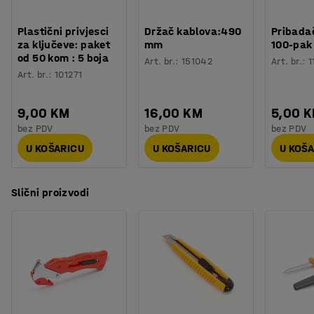
Plastični privjesci
Držač kablova:490
Pribadač
za ključeve: paket
mm
100-pak
od 50 kom : 5 boja
Art. br.
:
151042
Art. br.
:
1
Art. br.
:
101271
9,00 KM
16,00 KM
5,00 
bez PDV
bez PDV
bez PDV
U KOŠARICU
U KOŠARICU
U KOŠ
Slični proizvodi