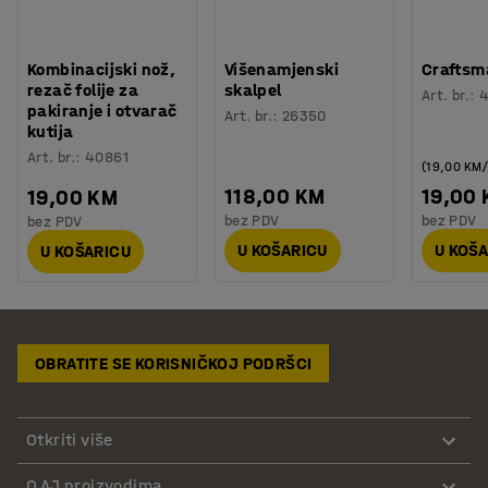
Kombinacijski nož,
Višenamjenski
Craftsm
rezač folije za
skalpel
Art. br.
:
pakiranje i otvarač
Art. br.
:
26350
kutija
Art. br.
:
40861
(19,00 KM
118,00 KM
19,00
19,00 KM
bez PDV
bez PDV
bez PDV
U KOŠARICU
U KOŠ
U KOŠARICU
OBRATITE SE KORISNIČKOJ PODRŠCI
Otkriti više
O AJ proizvodima