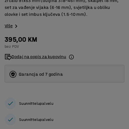
zrcalo 91x53 mm (duljina 318-451 mm), skalpel 18 mm,
set za vađenje vijaka (6-16 mm), svjetiljka u obliku
olovke i set imbus ključeva (1.5-10 mm).
Više
395,00 KM
bez PDV
Dodaj na popis za kupovinu
Garancja od 7 godina
Suunnittelupalvelu
Suunnittelupalvelu