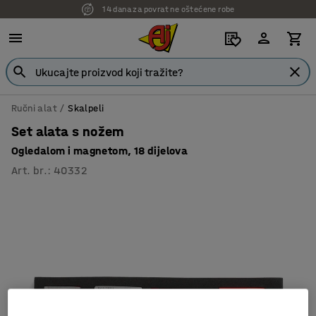
14 dana za povrat ne oštećene robe
7 godina garancije
Ručni alat
Skalpeli
Set alata s nožem
Ogledalom i magnetom, 18 dijelova
Art. br.
:
40332