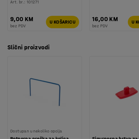
Art. br.
:
101271
9,00 KM
16,00 KM
U KOŠARICU
U 
bez PDV
bez PDV
Slični proizvodi
Dostupan u nekoliko opcija
Potporna prečka za kolica
Sigurnosna brtva za