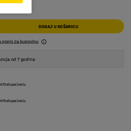
KM
DODAJ U KOŠARICU
a popis za kupovinu
ncja od 7 godina
nittelupalvelu
nittelupalvelu