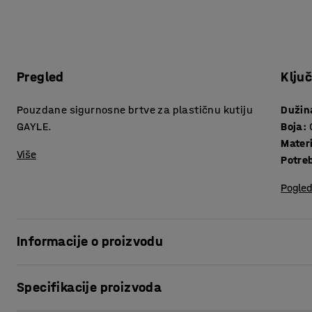
Pregled
Klju
Pouzdane sigurnosne brtve za plastičnu kutiju
Dužin
GAYLE.
Boja
:
Materi
Više
Potre
Pogled
Informacije o proizvodu
Za brtvljenje i zatvaranje plastičnih kutija koristite ove 
Specifikacije proizvoda
čuvaju sadržaj sigurnim i sprečavaju neovlašteni pristup.