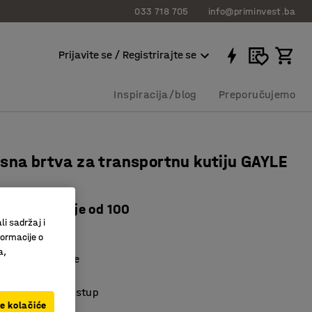
033 718 705
info@priminvest.ba
Prijavite se / Registrirajte se
Inspiracija/blog
Preporučujemo
sna brtva za transportnu kutiju GAYLE
tara, pakiranje od 100
li sadržaj i
531
formacije o
a,
plastične kutije
 sigurnost
 neovlašten pristup
ve kolačiće