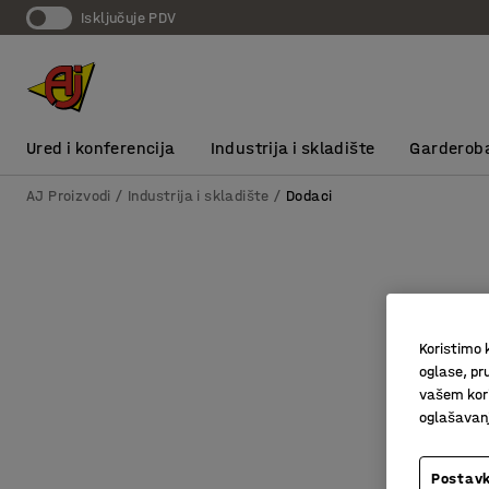
Isključuje PDV
Ured i konferencija
Industrija i skladište
Garderob
AJ Proizvodi
Industrija i skladište
Dodaci
Koristimo k
oglase, pru
vašem kori
oglašavanja
Postavk