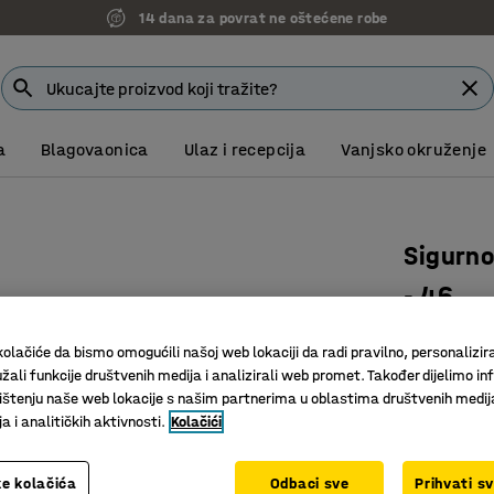
14 dana za povrat ne oštećene robe
a
Blagovaonica
Ulaz i recepcija
Vanjsko okruženje
Sigurno
- 46
69, 79 li
olačiće da bismo omogućili našoj web lokaciji da radi pravilno, personalizira
Art. br.
:
25
žali funkcije društvenih medija i analizirali web promet. Također dijelimo in
štenju naše web lokacije s našim partnerima u oblastima društvenih medij
Za GAYLE 
 i analitičkih aktivnosti.
Kolačići
Pouzdana
Sprečava
e kolačića
Odbaci sve
Prihvati s