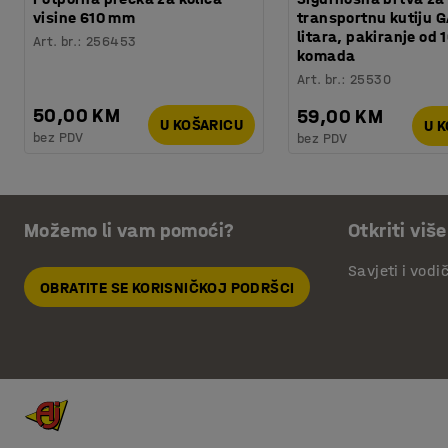
visine 610 mm
transportnu kutiju G
litara, pakiranje od 
Art. br.
:
256453
komada
Art. br.
:
25530
50,00 KM
59,00 KM
U KOŠARICU
U 
bez PDV
bez PDV
Možemo li vam pomoći?
Otkriti više
Savjeti i vodi
OBRATITE SE KORISNIČKOJ PODRŠCI