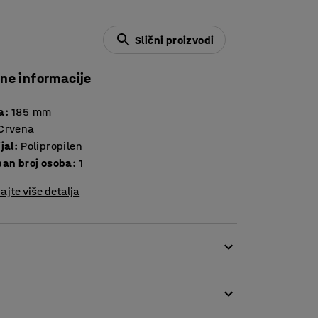
Slični proizvodi
čne informacije
a
:
185
mm
Crvena
jal
:
Polipropilen
ban broj osoba
:
1
ajte više detalja
brtve otporne na neovlašteno otvaranje. Brtve