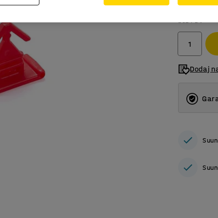
59,00 
bez PDV
Dodaj n
Gara
Suun
Suun