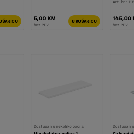
Art. br.
:
11
5,00 KM
145,00
KOŠARICU
U KOŠARICU
bez PDV
bez PDV
Dostupan u nekoliko opcija
Dostupan u 
Mix dodatna polica,1
Galvanizi