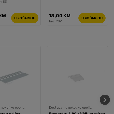
6453
 KM
18,00 KM
U KOŠARICU
U KOŠARICU
bez PDV
nekoliko opcija
Dostupan u nekoliko opcija
rana polica:
Pregrada: Š 90 x V95: prozirna