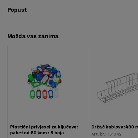
Dužina
:
185
mm
Popust
Boja
:
Crvena
Materijal
:
Polipropilen
Potreban broj osoba
:
1
Ispis stranice
Procjena vremena
:
5
Min
Možda vas zanima
Preuzmite upute za održavanjen
Težina
:
0,01
kg
Plastični privjesci za ključeve:
Držač kablova:490
paket od 50 kom : 5 boja
Art. br.
:
151042