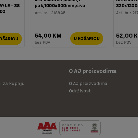
AYLE - 38
pak,1000x300mm,siva
320x120
100
Art. br.
:
218845
Art. br.
:
21
54,00 KM
52,00 
U KOŠARICU
KOŠARICU
bez PDV
bez PDV
O AJ proizvodima
či za kupnju
O AJ proizvodima
Održivost