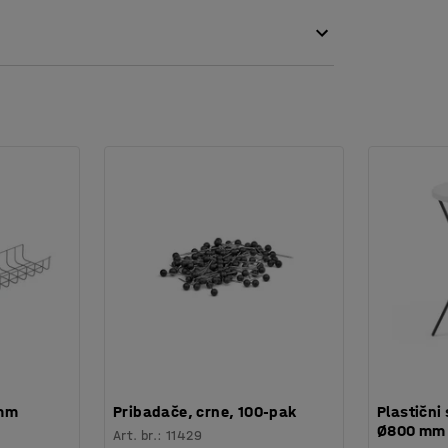
 mm
Pribadače, crne, 100-pak
Plastični 
Ø800 mm
Art. br.
:
11429