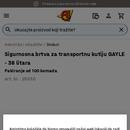
14 dana za povrat ne oštećene robe
Industrija i skladište
Dodaci
Sigurnosna brtva za transportnu kutiju GAYLE
- 38 litara
Pakiranje od 100 komada
Art. br.
:
25530
Koristimo kolačiće da bismo omogućili našoj web lokaciji da radi