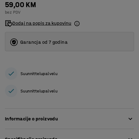
59,00 KM
bez PDV
Dodaj na popis za kupovinu
Garancja od 7 godina
Suunnittelupalvelu
Suunnittelupalvelu
Informacije o proizvodu
Za brtvljenje i zatvaranje plastičnih kutija koristite ove