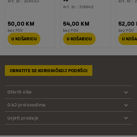
Art. br.
:
256453
Art. br.
:
2
Art. br.
:
218845
50,00 KM
54,00 KM
52,00
bez PDV
bez PDV
bez PDV
U KOŠARICU
U KOŠARICU
U KOŠ
OBRATITE SE KORISNIČKOJ PODRŠCI
Otkriti više
O AJ proizvodima
Uvjeti prodaje