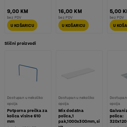
9,00 KM
16,00 KM
5,00 
bez PDV
bez PDV
bez PDV
U KOŠARICU
U KOŠARICU
U KOŠ
Slični proizvodi
Dostupan u nekoliko
Dostupan u nekoliko
Dostupan 
opcija
opcija
opcija
Potporna prečka za
Mix dodatna
Galvani
kolica visine 610
polica,1
polica:
mm
pak,1000x300mm,si
320x12
va