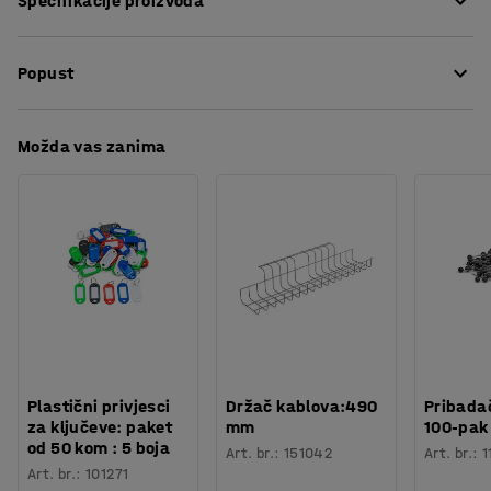
Specifikacije proizvoda
brtve otporne na neovlašteno otvaranje. Brtve čuvaju
sadržaj sigurnim i sprečavaju neovlašteni pristup.
Dužina
:
45
mm
Popust
Visina
:
25
mm
Širina
:
13
mm
Boja
:
Crvena
Preuzmite upute za održavanjen
Možda vas zanima
Materijal
:
Polipropilen
Potreban broj osoba
:
1
Procjena vremena
:
5
Min
Težina
:
0,01
kg
Plastični privjesci
Držač kablova:490
Pribadač
za ključeve: paket
mm
100-pak
od 50 kom : 5 boja
Art. br.
:
151042
Art. br.
:
1
Art. br.
:
101271