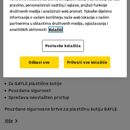
pravilno, personalizirali sadržaj i oglase, pružali funkcije
društvenih medija i analizirali web promet. Također dijelimo
informacije o vašem korištenju naše web lokacije s našim
partnerima u oblastima društvenih medija, oglašavanja i
analitičkih aktivnosti.
Kolačići
Postavke kolačića
Odbaci sve
Prihvati sve kolačiće
Slični proizvodi
Za GAYLE plastične kutije
Pouzdana sigurnost
Sprečava neovlašten pristup
Pouzdane sigurnosne brtve za plastičnu kutiju GAYLE.
Više