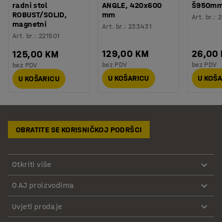
radni stol
ANGLE, 420x600
Š950m
ROBUST/SOLID,
mm
Art. br.
:
2
magnetni
Art. br.
:
233431
Art. br.
:
221501
129,00 KM
26,00
125,00 KM
bez PDV
bez PDV
bez PDV
U KOŠARICU
U KOŠ
U KOŠARICU
OBRATITE SE KORISNIČKOJ PODRŠCI
Otkriti više
O AJ proizvodima
Uvjeti prodaje