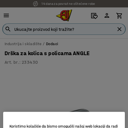
14 dana za povrat ne oštećene robe
Industrija i skladište
Dodaci
Drška za kolica s policama ANGLE
Art. br.
:
233430
Koristimo kolačiće da bismo omogućili našoj web lokaciji da radi