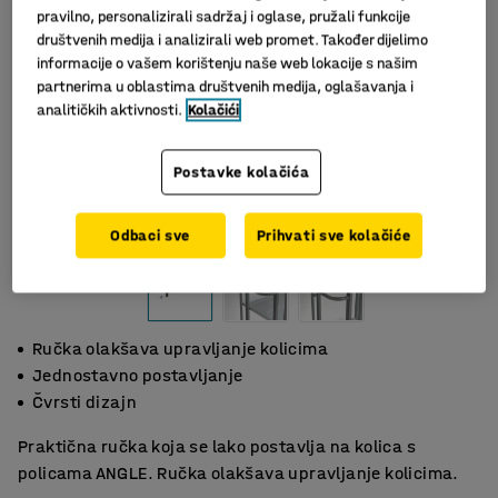
pravilno, personalizirali sadržaj i oglase, pružali funkcije
društvenih medija i analizirali web promet. Također dijelimo
informacije o vašem korištenju naše web lokacije s našim
partnerima u oblastima društvenih medija, oglašavanja i
analitičkih aktivnosti.
Kolačići
Postavke kolačića
Odbaci sve
Prihvati sve kolačiće
Ručka olakšava upravljanje kolicima
Jednostavno postavljanje
Čvrsti dizajn
Praktična ručka koja se lako postavlja na kolica s
policama ANGLE. Ručka olakšava upravljanje kolicima.