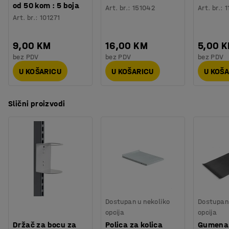
od 50 kom : 5 boja
Art. br.
:
151042
Art. br.
:
1
Art. br.
:
101271
9,00 KM
16,00 KM
5,00 
bez PDV
bez PDV
bez PDV
U KOŠARICU
U KOŠARICU
U KOŠ
Slični proizvodi
Dostupan u nekoliko
Dostupan 
opcija
opcija
Držač za bocu za
Polica za kolica
Gumena 