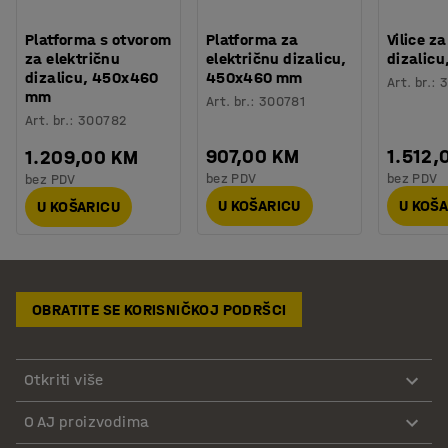
Platforma s otvorom
Platforma za
Vilice z
za električnu
električnu dizalicu,
dizalic
dizalicu, 450x460
450x460 mm
Art. br.
:
3
mm
Art. br.
:
300781
Art. br.
:
300782
907,00 KM
1.512,
1.209,00 KM
bez PDV
bez PDV
bez PDV
U KOŠARICU
U KOŠ
U KOŠARICU
OBRATITE SE KORISNIČKOJ PODRŠCI
Otkriti više
O AJ proizvodima