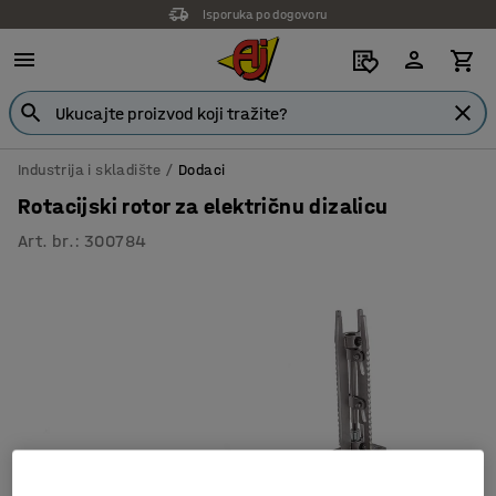
Isporuka po dogovoru
Industrija i skladište
Dodaci
Rotacijski rotor za električnu dizalicu
Art. br.
:
300784