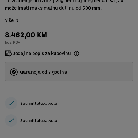
° i izrađen je od izdržljivog nehrđajućeg čelika. Valjak
može imati maksimalnu duljinu od 500 mm.
Više
8.462,00 KM
bez PDV
Dodaj na popis za kupovinu
Garancja od 7 godina
Suunnittelupalvelu
Suunnittelupalvelu