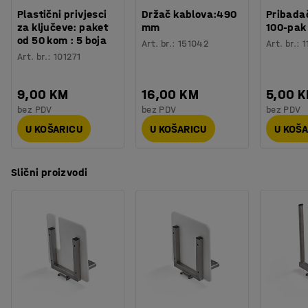
Plastični privjesci
Držač kablova:490
Pribadač
za ključeve: paket
mm
100-pak
od 50 kom : 5 boja
Art. br.
:
151042
Art. br.
:
1
Art. br.
:
101271
9,00 KM
16,00 KM
5,00 
bez PDV
bez PDV
bez PDV
U KOŠARICU
U KOŠARICU
U KOŠ
Slični proizvodi