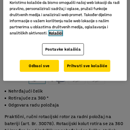
Koristimo kolačiće da bismo omogućili našoj web lokaciji da radi
pravilno, personalizirali sadržaj i oglase, pružali funkcije
društvenih medija i analizirali web promet. Također dijelimo
informacije o vašem korištenju naše web lokacije s našim
partnerima u oblastima društvenih medija, oglašavanja i
analitičkih aktivnosti.
Kolačići
Postavke kolačića
Odbaci sve
Prihvati sve kolačiće
Nehrđajući čelik
Rotirajuće za 360 °
Odgovara radu položaja
Praktični, ručni rotacijski rotor za radni položaj na
bateriji (art. Br. 30078). Rotacijski kolut rotira se za 360