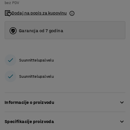
bez PDV
Dodaj na popis za kupovinu
Garancja od 7 godina
Suunnittelupalvelu
Suunnittelupalvelu
Informacije o proizvodu
Praktično pakiranje od 10 rezervnih noža za skalpel.
Specifikacije proizvoda
Trganje prednje strane oštrice kada je tup lako je uz