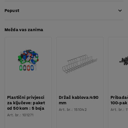
Širina
:
18
mm
pomoć alata.
Popust
Broj /pakiranje
:
10
Potreban broj osoba
:
1
To znači da uvijek možete imati oštar nož pri ruci.
Procjena vremena
:
5
Min
Preuzmite upute za održavanjen
Možda vas zanima
Težina
:
0,08
kg
Plastični privjesci
Držač kablova:490
Pribadač
za ključeve: paket
mm
100-pak
od 50 kom : 5 boja
Art. br.
:
151042
Art. br.
:
1
Art. br.
:
101271