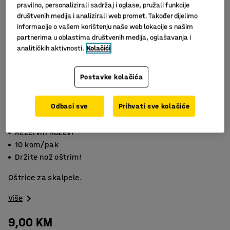
pravilno, personalizirali sadržaj i oglase, pružali funkcije
društvenih medija i analizirali web promet. Također dijelimo
informacije o vašem korištenju naše web lokacije s našim
partnerima u oblastima društvenih medija, oglašavanja i
analitičkih aktivnosti.
Kolačići
Postavke kolačića
Odbaci sve
Prihvati sve kolačiće
Slični proizvodi
Rezervni noževi
10 kom/pak
Držite nož oštrim!
Oštrice za skalpele.
Više
9,00 KM