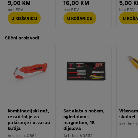
9,00 KM
16,00 KM
5,00 
bez PDV
bez PDV
bez PDV
U KOŠARICU
U KOŠARICU
U KOŠ
Slični proizvodi
Kombinacijski nož,
Set alata s nožem,
Višenam
rezač folije za
ogledalom i
skalpel
pakiranje i otvarač
magnetom, 18
Art. br.
:
2
kutija
dijelova
Art. br.
:
40861
Art. br.
:
40332