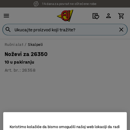
14 dana za povrat ne oštećene robe
Ručni alat
Skalpeli
Noževi za 26350
10 u pakiranju
Art. br.
:
26358
Koristimo kolačiće da bismo omogućili našoj web lokaciji da radi