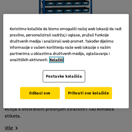
Koristimo kolačiće da bismo omogućili našoj web lokaciji da radi
pravilno, personalizirali sadržaj i oglase, pružali funkcije
društvenih medija i analizirali web promet. Također dijelimo
informacije o vašem korištenju naše web lokacije s našim
partnerima u oblastima društvenih medija, oglašavanja i
analitičkih aktivnosti.
Kolačići
Pruža dobar pregled
Postavke kolačića
Štedi prostor
Za učinkovito spremanje
Odbaci sve
Prihvati sve kolačiće
Kompletan regal s četiri stupa, 14 polica, 76 plastičnih
kutija s otvorenom prednjom stranom i 100 komada
etiketa.
Više