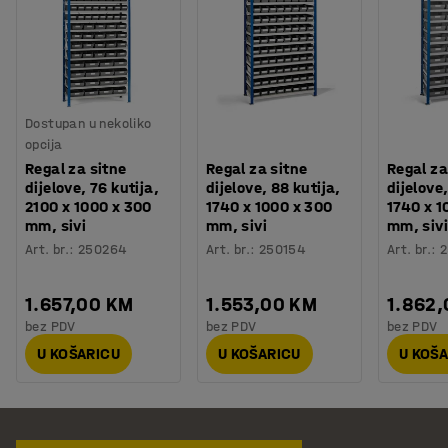
Dostupan u nekoliko
opcija
Regal za sitne
Regal za sitne
Regal za
dijelove, 76 kutija,
dijelove, 88 kutija,
dijelove,
2100 x 1000 x 300
1740 x 1000 x 300
1740 x 1
mm, sivi
mm, sivi
mm, sivi
Art. br.
:
250264
Art. br.
:
250154
Art. br.
:
2
1.657,00 KM
1.553,00 KM
1.862
bez PDV
bez PDV
bez PDV
U KOŠARICU
U KOŠARICU
U KOŠ