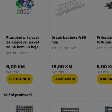
Plastični privjesci
Držač kablova:490
Pribadač
za ključeve: paket
mm
100-pak
od 50 kom : 5 boja
Art. br.
:
151042
Art. br.
:
1
Art. br.
:
101271
9,00 KM
16,00 KM
5,00 
bez PDV
bez PDV
bez PDV
U KOŠARICU
U KOŠARICU
U KOŠ
Slični proizvodi