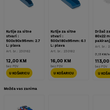
Materijal police
:
Metal
sadržaju. Označite plastične kutije etiketama za
Boja koševi
:
Plava
optimalno spremanje!
Materijal koševi
:
Polipropilen
Broj kanti za smeće
:
76
Plastične kutije mogu biti opremljene stoperima (prodaju
Nosivost police (ravnomjerno raspoređene)
:
150
kg
se posebno). Stoperi omogućuju da kutije ostanu na
Kutije za sitne
Kutije za sitne
Držač za
Potreban broj osoba
:
2
polici kad ih izvučete tako da možete odabrati ono što
stvari :
stvari :
80x22 m
Procjena vremena
:
55
Min
500x90x95mm: 2.7
500x180x95mm: 6.1
pakiranj
vam treba bez brige da ćete nešto ispustiti na pod.
L: plava
L: plava
Težina
:
101,05
kg
Art. br.
:
2
Art. br.
:
230162
Art. br.
:
230182
Montaža
:
Dolazi nesastavljeno
(1,13 KM/k
12,00 KM
16,00 KM
113,00
bez PDV
bez PDV
bez PDV
U KOŠARICU
U KOŠARICU
U KOŠ
Možda vas zanima