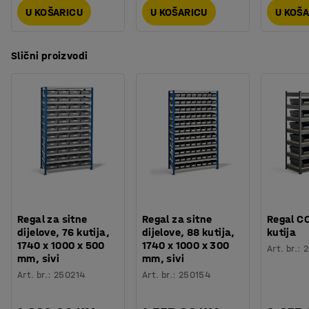
U KOŠARICU
U KOŠARICU
U KOŠ
Slični proizvodi
Regal za sitne
Regal za sitne
Regal C
dijelove, 76 kutija,
dijelove, 88 kutija,
kutija
1740 x 1000 x 500
1740 x 1000 x 300
Art. br.
:
2
mm, sivi
mm, sivi
Art. br.
:
250214
Art. br.
:
250154