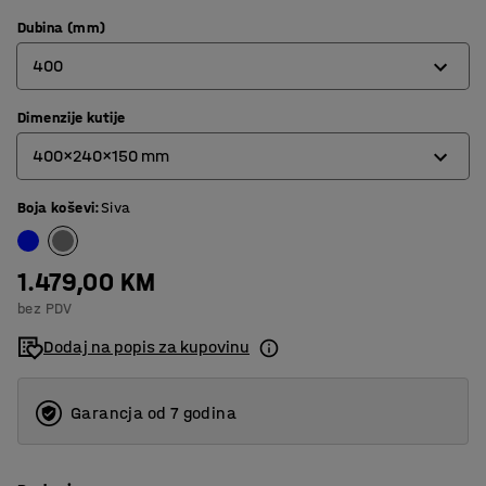
Dubina (mm)
400
Dimenzije kutije
400
400x240x150 mm
500
Boja koševi
:
Siva
400x240x150 mm
500x240x150 mm
1.479,00 KM
bez PDV
Dodaj na popis za kupovinu
Garancja od 7 godina