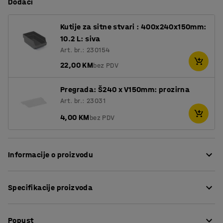
Dodaci
Kutije za sitne stvari : 400x240x150mm:
10.2 L: siva
Art. br.: 230154
22,00 KM
bez PDV
Pregrada: Š240 x V150mm: prozirna
Art. br.: 23031
4,00 KM
bez PDV
Informacije o proizvodu
Praktična polica velikog kapaciteta za pohranu svih
Specifikacije proizvoda
vrsta malih predmeta. Idealno za različita okruženja,
poput ureda, radionica, industrije i arhiva. Praktične
Visina
:
1740
mm
plastične kutije olakšavaju organiziranje predmeta kako
Popust
Širina
:
1065
mm