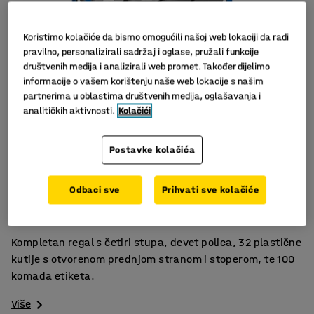
Koristimo kolačiće da bismo omogućili našoj web lokaciji da radi
pravilno, personalizirali sadržaj i oglase, pružali funkcije
društvenih medija i analizirali web promet. Također dijelimo
informacije o vašem korištenju naše web lokacije s našim
partnerima u oblastima društvenih medija, oglašavanja i
analitičkih aktivnosti.
Kolačići
Postavke kolačića
Štedi prostor
Odbaci sve
Prihvati sve kolačiće
Pruža dobar pregled
Otvorena prednja strana
Kompletan regal s četiri stupa, devet polica, 32 plastične
kutije s otvorenom prednjom stranom i stoperom, te 100
komada etiketa.
Više