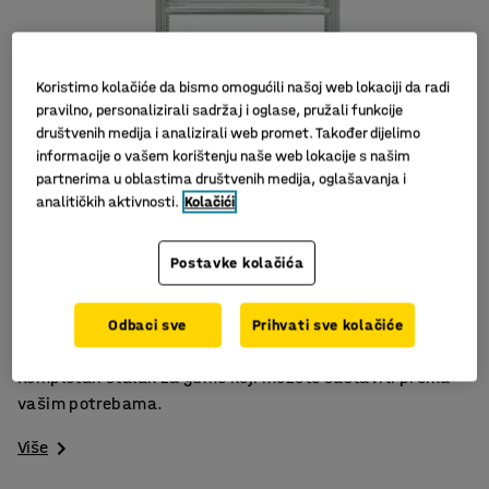
Koristimo kolačiće da bismo omogućili našoj web lokaciji da radi
pravilno, personalizirali sadržaj i oglase, pružali funkcije
društvenih medija i analizirali web promet. Također dijelimo
informacije o vašem korištenju naše web lokacije s našim
partnerima u oblastima društvenih medija, oglašavanja i
analitičkih aktivnosti.
Kolačići
Slični proizvodi
Postavke kolačića
Mala težina
Rješenje koje štedi prostor
Odbaci sve
Prihvati sve kolačiće
Izuzetno izdržljiv
Kompletan stalak za gume koji možete sastaviti prema
vašim potrebama.
Više