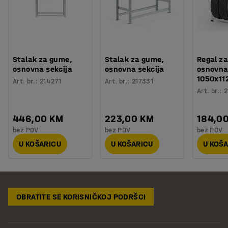
Stalak za gume,
Stalak za gume,
Regal z
osnovna sekcija
osnovna sekcija
osnovna 
1050x1
Art. br.
:
214271
Art. br.
:
217331
Art. br.
:
2
446,00 KM
223,00 KM
184,0
bez PDV
bez PDV
bez PDV
U KOŠARICU
U KOŠARICU
U KOŠ
OBRATITE SE KORISNIČKOJ PODRŠCI