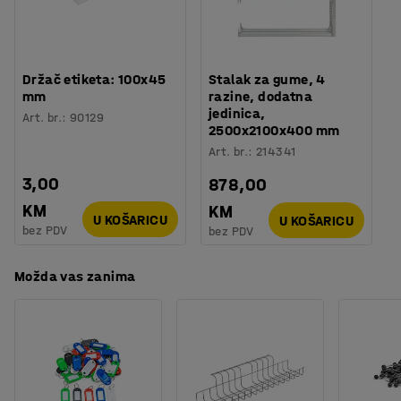
Potreban broj osoba
:
2
Sve sekcije su jednostavne za montažu i prilagodljive.
Procjena vremena
:
30
Min
Težina
:
27,69
kg
Držač etiketa: 100x45
Stalak za gume, 4
Montaža
:
Dolazi nesastavljeno
mm
razine, dodatna
Testirano
:
BGR 234
jedinica,
Art. br.
:
90129
2500x2100x400 mm
Art. br.
:
214341
3,00
878,00
KM
KM
U KOŠARICU
U KOŠARICU
bez PDV
bez PDV
Možda vas zanima