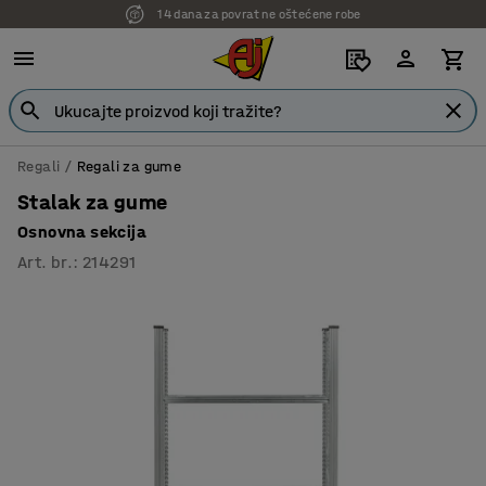
14 dana za povrat ne oštećene robe
Regali
Regali za gume
Stalak za gume
Osnovna sekcija
Art. br.
:
214291