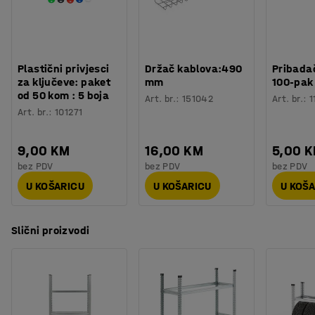
Plastični privjesci
Držač kablova:490
Pribadač
za ključeve: paket
mm
100-pak
od 50 kom : 5 boja
Art. br.
:
151042
Art. br.
:
1
Art. br.
:
101271
9,00 KM
16,00 KM
5,00 
bez PDV
bez PDV
bez PDV
U KOŠARICU
U KOŠARICU
U KOŠ
Slični proizvodi