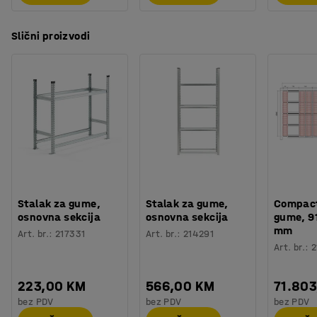
Slični proizvodi
Stalak za gume,
Stalak za gume,
Compact
osnovna sekcija
osnovna sekcija
gume, 9
mm
Art. br.
:
217331
Art. br.
:
214291
Art. br.
:
2
223,00 KM
566,00 KM
71.80
bez PDV
bez PDV
bez PDV