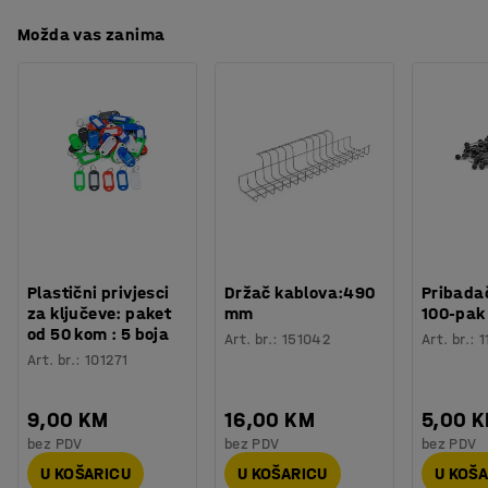
Možda vas zanima
Plastični privjesci
Držač kablova:490
Pribadač
za ključeve: paket
mm
100-pak
od 50 kom : 5 boja
Art. br.
:
151042
Art. br.
:
1
Art. br.
:
101271
9,00 KM
16,00 KM
5,00 
bez PDV
bez PDV
bez PDV
U KOŠARICU
U KOŠARICU
U KOŠ