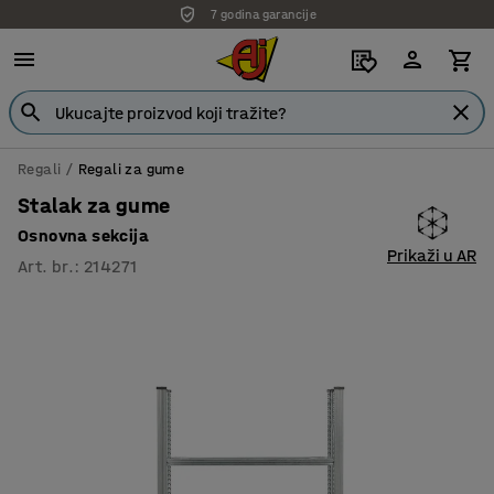
7 godina garancije
Regali
Regali za gume
Stalak za gume
Osnovna sekcija
Prikaži u AR
Art. br.
:
214271