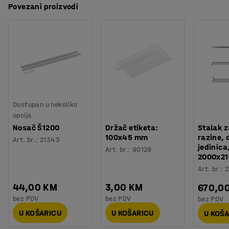
Boja
:
Galvanizirano
Povezani proizvodi
Materijal
:
Metal
Ova osnovna sekcija je osnova regala za gume. Može se
Preuzmite upute za održavanjen
Broj polica
:
3
skladištiti oko 15 guma. Osnovnu jedinicu možete
Broj gume
:
15
proširiti potrebnim brojem dodatnih sekcija.
Nosivost police (ravnomjerno raspoređene)
:
320
kg
Potreban broj osoba
:
2
Sve sekcije su jednostavne za montažu i prilagodljive.
Procjena vremena
:
30
Min
Težina
:
21,71
kg
Montaža
:
Dolazi nesastavljeno
Dostupan u nekoliko
Testirano
:
BGR 234
opcija
Nosač Š1200
Držač etiketa:
Stalak z
100x45 mm
razine,
Art. br.
:
21343
jedinica
Art. br.
:
90129
2000x2
Art. br.
:
2
44,00 KM
3,00 KM
670,0
bez PDV
bez PDV
bez PDV
U KOŠARICU
U KOŠARICU
U KOŠ