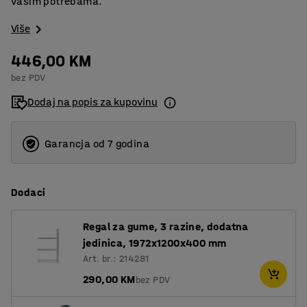
vašim potrebama.
Više
446,00 KM
bez PDV
Dodaj na popis za kupovinu
Garancja od 7 godina
Dodaci
Regal za gume, 3 razine, dodatna
jedinica, 1972x1200x400 mm
Art. br.: 214281
290,00 KM
bez PDV