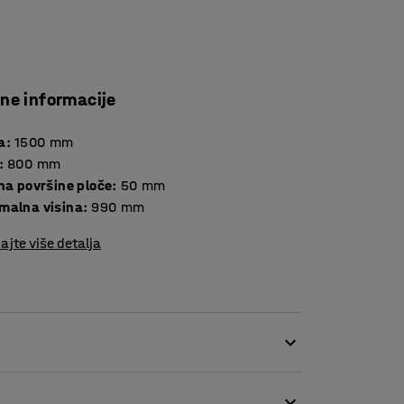
čne informacije
a
:
1500
mm
:
800
mm
Debljina površine ploče
:
50
mm
malna visina
:
990
mm
ajte više detalja
ice i tvornice. Možete ga opremiti različitim