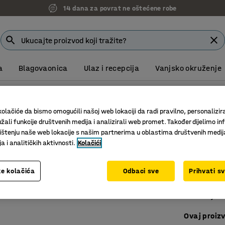
14 dana za povrat ne oštećene robe
a
Blagovaonica
Ulaz i recepcija
Vanjsko okruženje
dionički stolovi
Radionički stolovi s fiksnom visinom
olačiće da bismo omogućili našoj web lokaciji da radi pravilno, personalizira
Profesi
žali funkcije društvenih medija i analizirali web promet. Također dijelimo in
lamina
štenju naše web lokacije s našim partnerima u oblastima društvenih medij
 i analitičkih aktivnosti.
Kolačići
Art. br.
:
23
Ručno po
e kolačića
Odbaci sve
Prihvati s
Široka p
Izdržljiv
Ovaj proizv