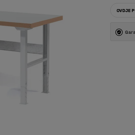
OVDJE P
Gara