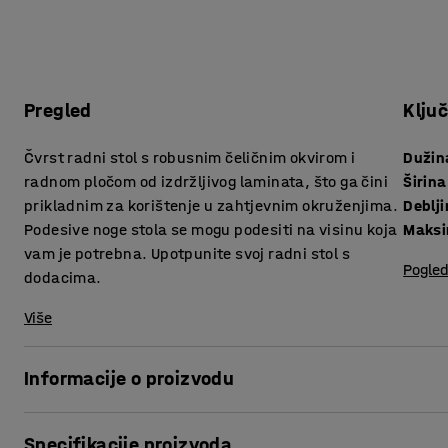
Pregled
Klju
Čvrst radni stol s robusnim čeličnim okvirom i
Dužin
radnom pločom od izdržljivog laminata, što ga čini
Širina
prikladnim za korištenje u zahtjevnim okruženjima.
Podesive noge stola se mogu podesiti na visinu koja
Maksi
vam je potrebna. Upotpunite svoj radni stol s
Pogled
dodacima.
Više
Informacije o proizvodu
Stol je dizajniran za zahtjevna okruženja kao što su radion
Specifikacije proizvoda
dodacima kako bi dobili idealno radno mjesto.