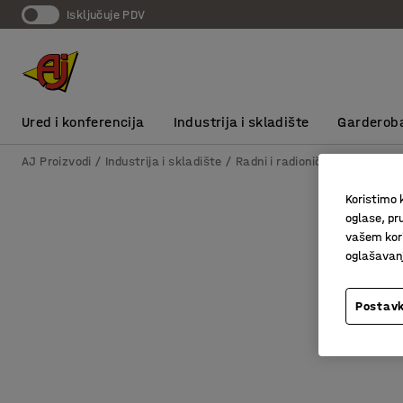
Isključuje PDV
Ured i konferencija
Industrija i skladište
Garderob
AJ Proizvodi
Industrija i skladište
Radni i radionički stolovi
Ra
Koristimo k
oglase, pru
vašem kori
oglašavanja
Postavk