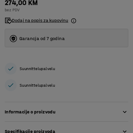
274,00 KM
bez PDV
Dodaj na popis za kupovinu
Garancja od 7 godina
Suunnittelupalvelu
Suunnittelupalvelu
Informacije o proizvodu
Izdržljiva, kvalitetna podloga koja učinkovito smanjuje
Specifikacije proizvoda
umor i bolove u leđima, koljenima i zglobovima.