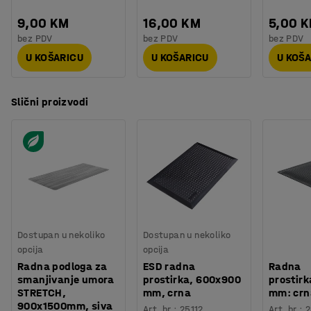
9,00 KM
16,00 KM
5,00 
bez PDV
bez PDV
bez PDV
U KOŠARICU
U KOŠARICU
U KOŠ
Slični proizvodi
Dostupan u nekoliko
Dostupan u nekoliko
opcija
opcija
Radna podloga za
ESD radna
Radna
smanjivanje umora
prostirka, 600x900
prostir
STRETCH,
mm, crna
mm: crn
900x1500mm, siva
Art. br.
:
25112
Art. br.
: