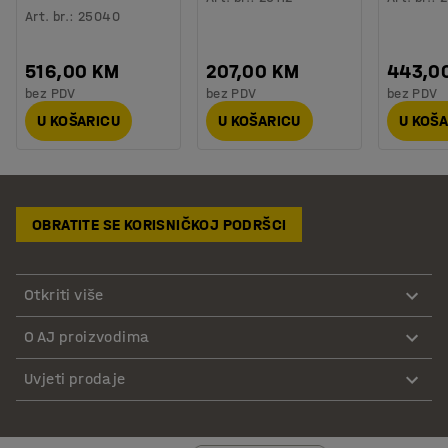
Art. br.
:
25040
516,00 KM
207,00 KM
443,0
bez PDV
bez PDV
bez PDV
U KOŠARICU
U KOŠARICU
U KOŠ
OBRATITE SE KORISNIČKOJ PODRŠCI
Otkriti više
O AJ proizvodima
Uvjeti prodaje