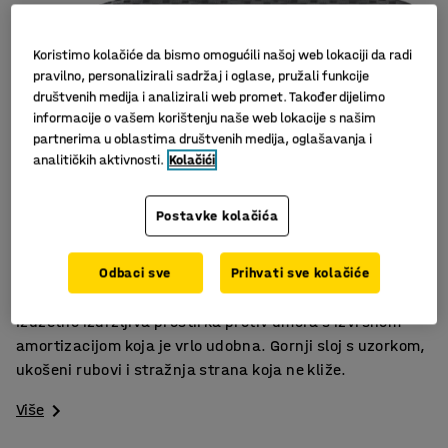
Koristimo kolačiće da bismo omogućili našoj web lokaciji da radi
pravilno, personalizirali sadržaj i oglase, pružali funkcije
društvenih medija i analizirali web promet. Također dijelimo
informacije o vašem korištenju naše web lokacije s našim
partnerima u oblastima društvenih medija, oglašavanja i
analitičkih aktivnosti.
Kolačići
Postavke kolačića
Za industrijska okruženja
Smanjuje umor
Odbaci sve
Prihvati sve kolačiće
Otporna na kemikalije
Izuzetno izdržljiva prostirka protiv umora s izvrsnom
amortizacijom koja je vrlo udobna. Gornji sloj s uzorkom,
ukošeni rubovi i stražnja strana koja ne kliže.
Više