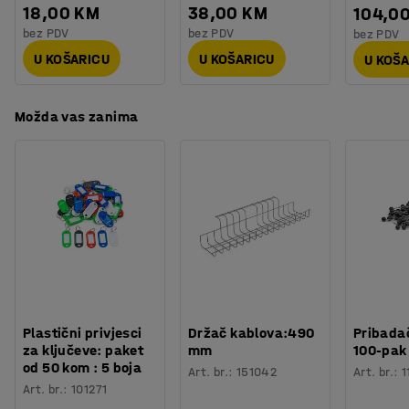
18,00 KM
38,00 KM
104,0
bez PDV
bez PDV
bez PDV
U KOŠARICU
U KOŠARICU
U KOŠ
Možda vas zanima
Plastični privjesci
Držač kablova:490
Pribadač
za ključeve: paket
mm
100-pak
od 50 kom : 5 boja
Art. br.
:
151042
Art. br.
:
1
Art. br.
:
101271