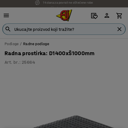
7 godina garancije
Podloge
Radne podloge
Radna prostirka: D1400xŠ1000mm
Art. br.
:
25664