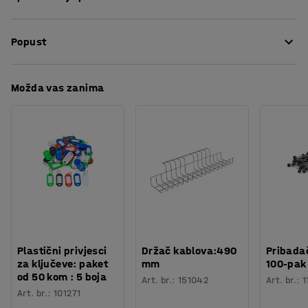
crnog poliranog čelika.
Boja
:
Crna
Popust
Materijal
:
Čelik
Potreban broj osoba
:
1
Procjena vremena
:
10
Min
Preuzmite upute za održavanjen
Možda vas zanima
Težina
:
1
kg
Plastični privjesci
Držač kablova:490
Pribadač
za ključeve: paket
mm
100-pak
od 50 kom : 5 boja
Art. br.
:
151042
Art. br.
:
1
Art. br.
:
101271