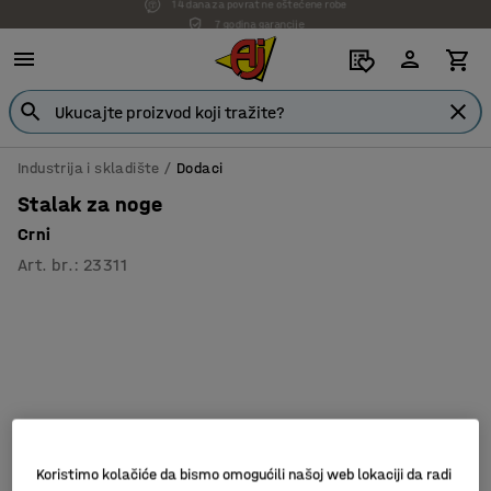
7 godina garancije
Industrija i skladište
Dodaci
Stalak za noge
Crni
Art. br.
:
23311
Koristimo kolačiće da bismo omogućili našoj web lokaciji da radi