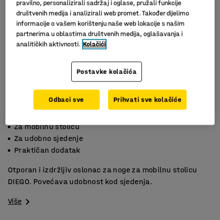
pravilno, personalizirali sadržaj i oglase, pružali funkcije
društvenih medija i analizirali web promet. Također dijelimo
informacije o vašem korištenju naše web lokacije s našim
partnerima u oblastima društvenih medija, oglašavanja i
analitičkih aktivnosti.
Kolačići
Postavke kolačića
Odbaci sve
Prihvati sve kolačiće
Slični proizvodi
Za mobilnu stolicu
Za udobno sjedenje
Praktičan dodatak
Otporan i izdržljiv oslonac za noge za mobilnu stolicu
DIEGO. Povećava udobnost kod sjedenja.
Više