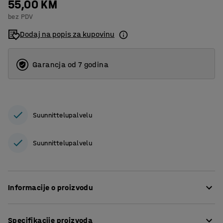
55,00 KM
bez PDV
Dodaj na popis za kupovinu
Garancja od 7 godina
Suunnittelupalvelu
Suunnittelupalvelu
Informacije o proizvodu
Povećajte udobnost kod sjedenja dodavanjem oslonca za
Specifikacije proizvoda
noge. Oslonac rasterećuje noge i stopala. Izrađen je od