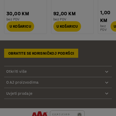
1,00
30,00 KM
92,00 KM
bez PDV
bez PDV
KM
bez
U KOŠARICU
U KOŠARICU
U
PDV
OBRATITE SE KORISNIČKOJ PODRŠCI
Otkriti više
O AJ proizvodima
Uvjeti prodaje