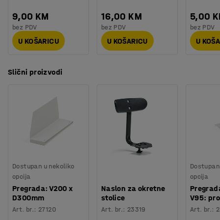
9,00 KM
16,00 KM
5,00 
bez PDV
bez PDV
bez PDV
U KOŠARICU
U KOŠARICU
U KOŠ
Slični proizvodi
Dostupan u nekoliko
Dostupan 
opcija
opcija
Pregrada: V200 x
Naslon za okretne
Pregrada
D300mm
stolice
V95: pro
Art. br.
:
27120
Art. br.
:
23319
Art. br.
:
2