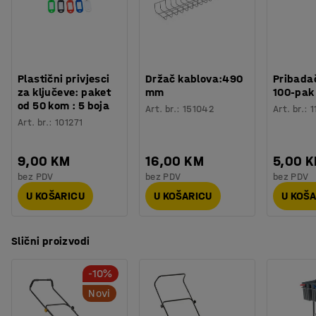
Plastični privjesci
Držač kablova:490
Pribadač
za ključeve: paket
mm
100-pak
od 50 kom : 5 boja
Art. br.
:
151042
Art. br.
:
1
Art. br.
:
101271
9,00 KM
16,00 KM
5,00 
bez PDV
bez PDV
bez PDV
U KOŠARICU
U KOŠARICU
U KOŠ
Slični proizvodi
-10%
Novi