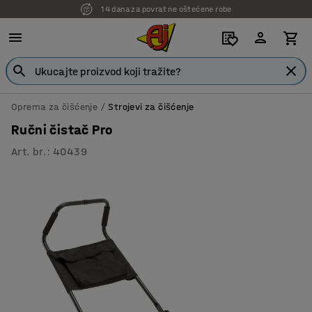
14 dana za povrat ne oštećene robe
7 godina garancije
Oprema za čišćenje
Strojevi za čišćenje
Ručni čistač Pro
Art. br.
:
40439