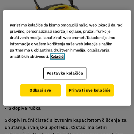
Koristimo kolačiće da bismo omogućili našoj web lokaciji da radi
pravilno, personalizirali sadržaj i oglase, pružali funkcije
društvenih medija i analizirali web promet. Također dijelimo
informacije o vašem korištenju naše web lokacije s našim
partnerima u oblastima društvenih medija, oglašavanja i
analitičkih aktivnosti.
Kolačići
Postavke kolačića
Odbaci sve
Prihvati sve kolačiće
Čisti 3680 m²/sat
Za unutarnje i vanjsko korištenje
Sklopiva ručka
Sklopivi ručni čistač s izvrsnim kapacitetom čišćenja za
unutarnju i vanjsku upotrebu. Čistač ima četiri