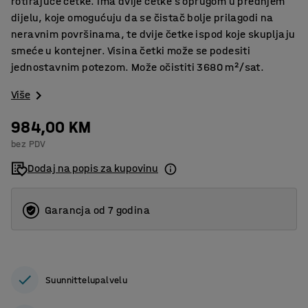
rotirajuće četke. Ima dvije četke s oprugom u prednjem
dijelu, koje omogućuju da se čistač bolje prilagodi na
neravnim površinama, te dvije četke ispod koje skupljaju
smeće u kontejner. Visina četki može se podesiti
jednostavnim potezom. Može očistiti 3680 m²/sat.
Više
984,00 KM
bez PDV
Dodaj na popis za kupovinu
Garancja od 7 godina
Suunnittelupalvelu