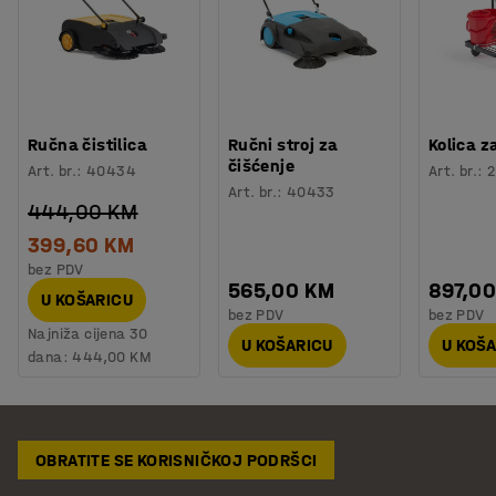
Ručna čistilica
Ručni stroj za
Kolica z
čišćenje
Art. br.
:
40434
Art. br.
:
2
Art. br.
:
40433
444,00 KM
399,60 KM
bez PDV
565,00 KM
897,0
U KOŠARICU
bez PDV
bez PDV
Najniža cijena 30
U KOŠARICU
U KOŠ
dana:
444,00 KM
OBRATITE SE KORISNIČKOJ PODRŠCI