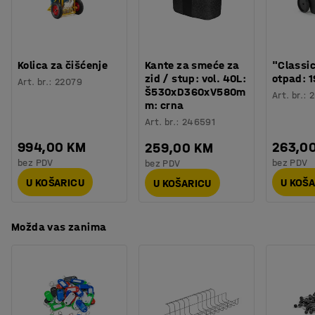
prašine ispod.
Kolica za čišćenje
Kante za smeće za
"Classi
zid / stup: vol. 40L:
otpad: 1
Art. br.
:
22079
Š530xD360xV580m
Art. br.
:
2
m: crna
Art. br.
:
246591
994,00 KM
263,0
259,00 KM
bez PDV
bez PDV
bez PDV
U KOŠARICU
U KOŠ
U KOŠARICU
Možda vas zanima