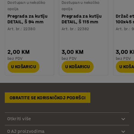
Dostupan u nekoliko
Dostupan u nekoliko
opcija
opcija
Pregrada za kutiju
Pregrada za kutiju
Držač et
DETAIL, Š 94 mm
DETAIL, Š 115 mm
100x45
Art. br.
:
22380
Art. br.
:
22382
Art. br.
:
9
2,00 KM
3,00 KM
3,00 
bez PDV
bez PDV
bez PDV
U KOŠARICU
U KOŠARICU
U KOŠ
OBRATITE SE KORISNIČKOJ PODRŠCI
Otkriti više
O AJ proizvodima