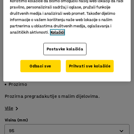
Koristimo kolačiće da bismo omogućili našoj web lokaciji da radi
pravilno, personalizirali sadržaj i oglase, pružali funkcije
društvenih medija i analizirali web promet. Također dijelimo
informacije o vašem korištenju naše web lokacije s našim
partnerima u oblastima društvenih medija, oglašavanja i
analitičkih aktivnosti.
Kolačići
Postavke kolačića
Slični proizvodi
Odbaci sve
Prihvati sve kolačiće
Odvaja sadržaj
Olakša odabiranje
Prozirno
Prozirna pregradakutije s malim dijelovima.
Više
Visina (mm)
95