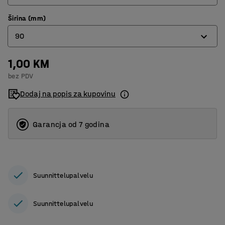
Širina (mm)
95
90
150
1,00 KM
90
bez PDV
120
Dodaj na popis za kupovinu
180
240
Garancja od 7 godina
Suunnittelupalvelu
Suunnittelupalvelu