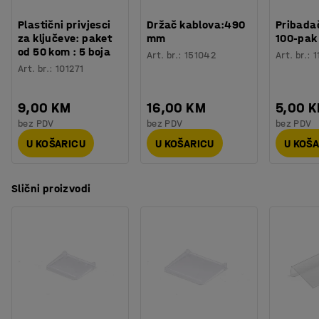
Plastični privjesci
Držač kablova:490
Pribadač
za ključeve: paket
mm
100-pak
od 50 kom : 5 boja
Art. br.
:
151042
Art. br.
:
1
Art. br.
:
101271
9,00 KM
16,00 KM
5,00 
bez PDV
bez PDV
bez PDV
U KOŠARICU
U KOŠARICU
U KOŠ
Slični proizvodi