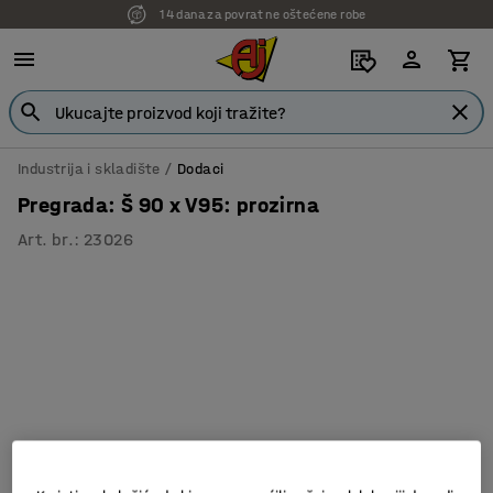
14 dana za povrat ne oštećene robe
Industrija i skladište
Dodaci
Pregrada: Š 90 x V95: prozirna
Art. br.
:
23026