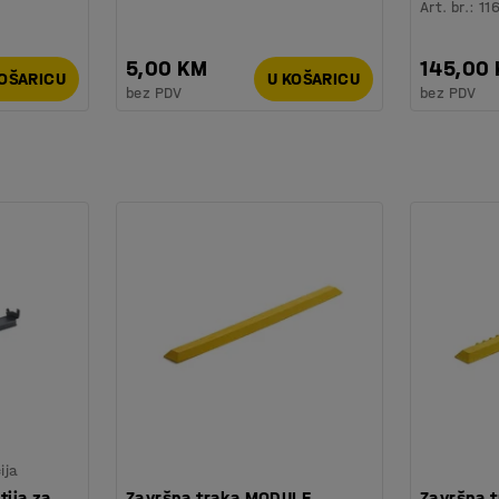
Art. br.
:
11
5,00 KM
145,00
KOŠARICU
U KOŠARICU
bez PDV
bez PDV
ija
tija za
Završna traka MODULE
Završna 