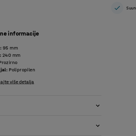
Suun
čne informacije
:
95
mm
:
240
mm
Prozirno
jal
:
Polipropilen
ajte više detalja
odvajaju sadržaj kutije i olakšavaju
la u istoj kutiji bez njihovog miješanja.
 sadržaj se lako vidi i brzo možete pronaći