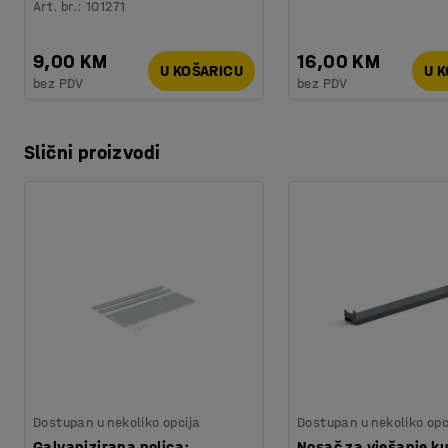
Art. br.
:
101271
9,00 KM
16,00 KM
U KOŠARICU
U 
bez PDV
bez PDV
Slični proizvodi
Dostupan u nekoliko opcija
Dostupan u nekoliko opc
Galvanizirana polica:
Nosač za vješanje ku