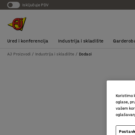
Isključuje PDV
Ured i konferencija
Industrija i skladište
Garderob
AJ Proizvodi
Industrija i skladište
Dodaci
Koristimo k
oglase, pru
vašem kori
oglašavanja
Postavk