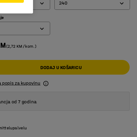
240
je
90
120
180
KM
(2,72 KM/kom.)
240
DODAJ U KOŠARICU
a popis za kupovinu
ncja od 7 godina
nittelupalvelu