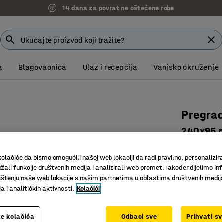
14 dana za povrat ne oštećene robe
a
Blagovaonica
Ulaz i recepcija
Vanjsko okruženje
Pregrad
240x95 m
Art. br.
:
23
olačiće da bismo omogućili našoj web lokaciji da radi pravilno, personalizira
Odvajaju
žali funkcije društvenih medija i analizirali web promet. Također dijelimo in
Olakšavaj
štenju naše web lokacije s našim partnerima u oblastima društvenih medij
 i analitičkih aktivnosti.
Kolačići
Prozirne
Visina (mm)
e kolačića
Odbaci sve
Prihvati s