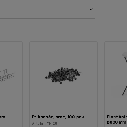
lanjaju.
 mm
Pribadače, crne, 100-pak
Plastični 
Ø800 mm
Art. br.
:
11429