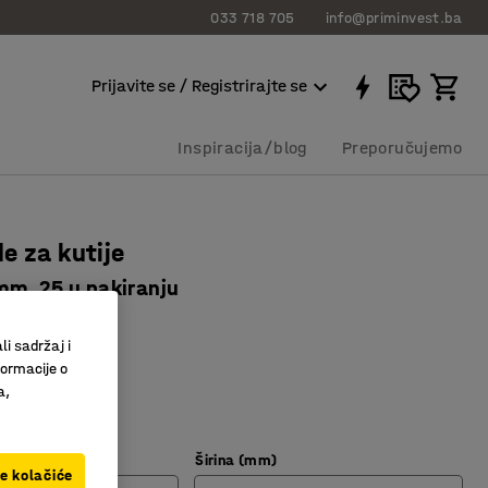
033 718 705
info@priminvest.ba
Prijavite se / Registrirajte se
Inspiracija/blog
Preporučujemo
e za kutije
m, 25 u pakiranju
0301
li sadržaj i
 sadržaj
formacije o
u sortiranje
a,
Širina (mm)
ve kolačiće