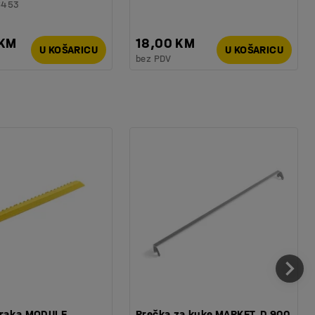
6453
 KM
18,00 KM
U KOŠARICU
U KOŠARICU
bez PDV
traka MODULE
Prečka za kuke MARKET, D 900