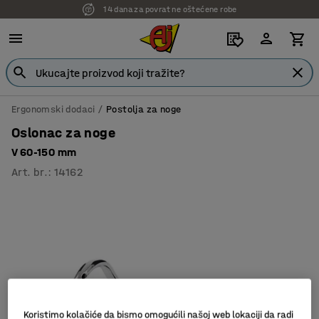
14 dana za povrat ne oštećene robe
Ergonomski dodaci
Postolja za noge
Oslonac za noge
V 60-150 mm
Art. br.
:
14162
Koristimo kolačiće da bismo omogućili našoj web lokaciji da radi