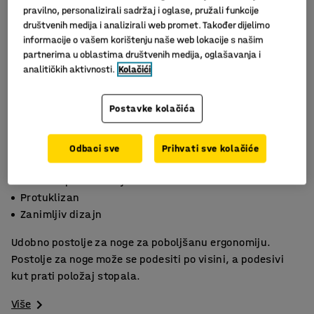
pravilno, personalizirali sadržaj i oglase, pružali funkcije
društvenih medija i analizirali web promet. Također dijelimo
informacije o vašem korištenju naše web lokacije s našim
partnerima u oblastima društvenih medija, oglašavanja i
analitičkih aktivnosti.
Kolačići
Postavke kolačića
Odbaci sve
Prihvati sve kolačiće
4 razine podešavanja
Protuklizan
Zanimljiv dizajn
Udobno postolje za noge za poboljšanu ergonomiju.
Postolje za noge može se podesiti po visini, a podesivi
kut prati položaj stopala.
Više