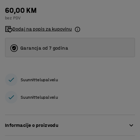
60,00 KM
bez PDV
Dodaj na popis za kupovinu
Garancja od 7 godina
Suunnittelupalvelu
Suunnittelupalvelu
Informacije o proizvodu
Danas postoji mnogo načina da se spriječe česte ozljede