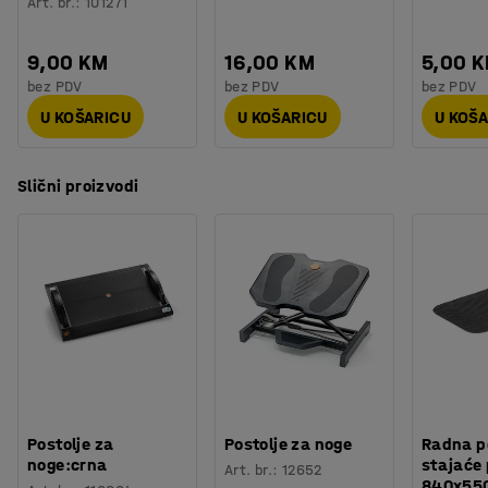
Art. br.
:
101271
9,00 KM
16,00 KM
5,00 
bez PDV
bez PDV
bez PDV
U KOŠARICU
U KOŠARICU
U KOŠ
Slični proizvodi
Postolje za
Postolje za noge
Radna p
noge:crna
stajaće 
Art. br.
:
12652
840x55