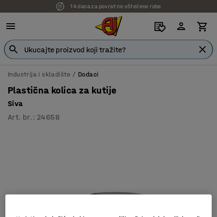
14 dana za povrat ne oštećene robe
Industrija i skladište
Dodaci
Plastična kolica za kutije
Siva
Art. br.
:
24658