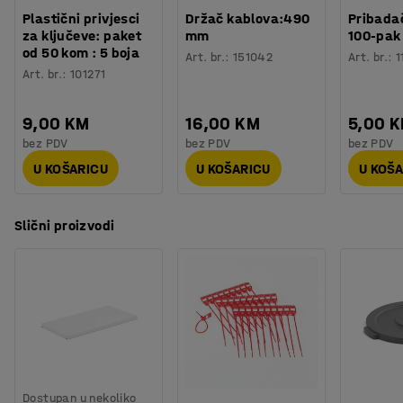
Plastični privjesci
Držač kablova:490
Pribadač
za ključeve: paket
mm
100-pak
od 50 kom : 5 boja
Art. br.
:
151042
Art. br.
:
1
Art. br.
:
101271
9,00 KM
16,00 KM
5,00 
bez PDV
bez PDV
bez PDV
U KOŠARICU
U KOŠARICU
U KOŠ
Slični proizvodi
Dostupan u nekoliko