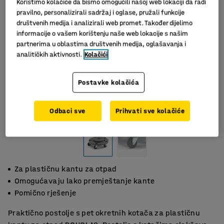
Koristimo kolačiće da bismo omogućili našoj web lokaciji da radi
pravilno, personalizirali sadržaj i oglase, pružali funkcije
društvenih medija i analizirali web promet. Također dijelimo
informacije o vašem korištenju naše web lokacije s našim
partnerima u oblastima društvenih medija, oglašavanja i
analitičkih aktivnosti.
Kolačići
Postavke kolačića
Slični proizvodi
Odbaci sve
Prihvati sve kolačiće
Za plastičnu kantu za otpad
Omogućavaju lako premještanje kante
Pomično rješenje
Praktično postolje s pet okretnih kotača za plastičnu