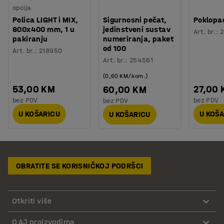
opcija
Polica LIGHT i MIX,
Sigurnosni pečat,
Poklopa
800x400 mm, 1 u
jedinstveni sustav
Art. br.
:
2
pakiranju
numeriranja, paket
od 100
Art. br.
:
218950
Art. br.
:
254561
(0,60 KM/kom.)
53,00 KM
27,00
60,00 KM
bez PDV
bez PDV
bez PDV
U KOŠARICU
U KOŠ
U KOŠARICU
OBRATITE SE KORISNIČKOJ PODRŠCI
Otkriti više
O AJ proizvodima