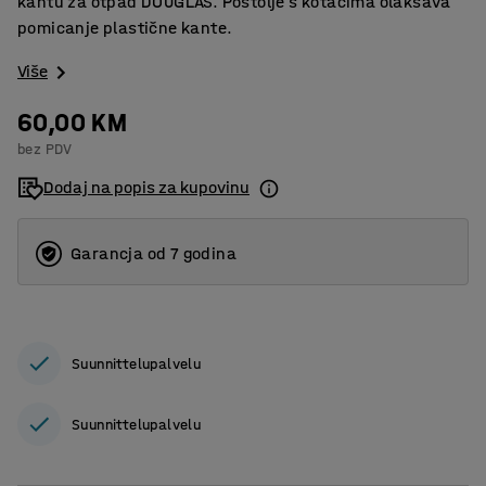
kantu za otpad DOUGLAS. Postolje s kotačima olakšava
pomicanje plastične kante.
Više
60,00 KM
bez PDV
Dodaj na popis za kupovinu
Garancja od 7 godina
Suunnittelupalvelu
Suunnittelupalvelu