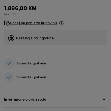
1.896,00 KM
bez PDV
Dodaj na popis za kupovinu
Garancja od 7 godina
Suunnittelupalvelu
Suunnittelupalvelu
Informacije o proizvodu
Izrađena od izdržljive i fleksibilne plastike koja se može