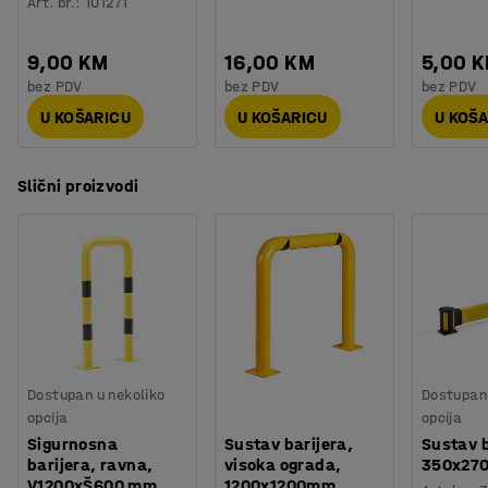
Art. br.
:
101271
9,00 KM
16,00 KM
5,00 
bez PDV
bez PDV
bez PDV
U KOŠARICU
U KOŠARICU
U KOŠ
Slični proizvodi
Dostupan u nekoliko
Dostupan 
opcija
opcija
Sigurnosna
Sustav barijera,
Sustav b
barijera, ravna,
visoka ograda,
350x27
V1200xŠ600 mm,
1200x1200mm