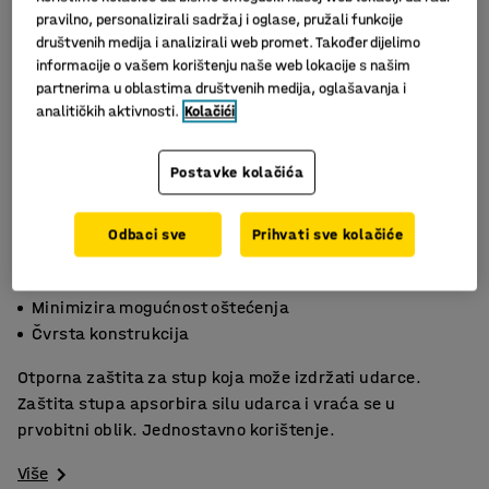
pravilno, personalizirali sadržaj i oglase, pružali funkcije
društvenih medija i analizirali web promet. Također dijelimo
informacije o vašem korištenju naše web lokacije s našim
partnerima u oblastima društvenih medija, oglašavanja i
analitičkih aktivnosti.
Kolačići
Postavke kolačića
Odbaci sve
Prihvati sve kolačiće
Slični proizvodi
Zaštitna barijera
Minimizira mogućnost oštećenja
Čvrsta konstrukcija
Otporna zaštita za stup koja može izdržati udarce.
Zaštita stupa apsorbira silu udarca i vraća se u
prvobitni oblik. Jednostavno korištenje.
Više