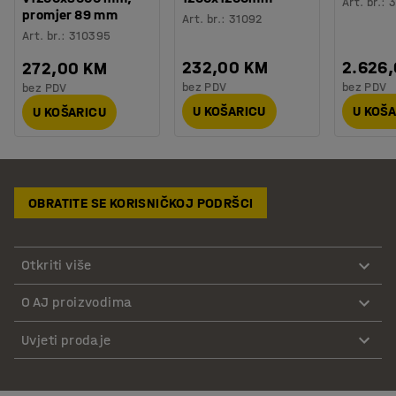
Art. br.
:
3
promjer 89 mm
Art. br.
:
31092
Art. br.
:
310395
232,00 KM
2.626
272,00 KM
bez PDV
bez PDV
bez PDV
U KOŠARICU
U KOŠ
U KOŠARICU
OBRATITE SE KORISNIČKOJ PODRŠCI
Otkriti više
O AJ proizvodima
Uvjeti prodaje