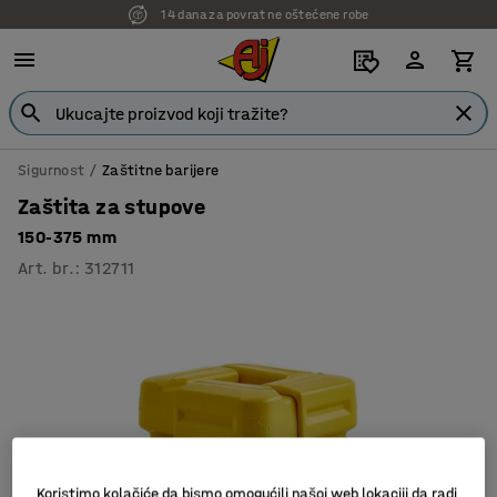
14 dana za povrat ne oštećene robe
Sigurnost
Zaštitne barijere
Zaštita za stupove
150-375 mm
Art. br.
:
312711
Koristimo kolačiće da bismo omogućili našoj web lokaciji da radi