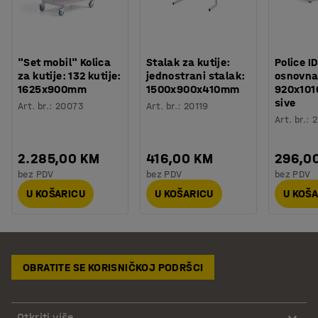
"Set mobil" Kolica
Stalak za kutije:
Police I
za kutije: 132 kutije:
jednostrani stalak:
osnovna 
1625x900mm
1500x900x410mm
920x10
sive
Art. br.
:
20073
Art. br.
:
20119
Art. br.
:
2
2.285,00 KM
416,00 KM
296,0
bez PDV
bez PDV
bez PDV
U KOŠARICU
U KOŠARICU
U KOŠ
OBRATITE SE KORISNIČKOJ PODRŠCI
Otkriti više