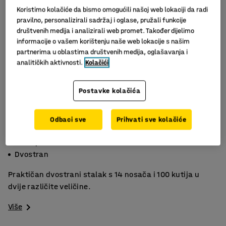
Koristimo kolačiće da bismo omogućili našoj web lokaciji da radi
pravilno, personalizirali sadržaj i oglase, pružali funkcije
društvenih medija i analizirali web promet. Također dijelimo
informacije o vašem korištenju naše web lokacije s našim
partnerima u oblastima društvenih medija, oglašavanja i
analitičkih aktivnosti.
Kolačići
Postavke kolačića
Odbaci sve
Prihvati sve kolačiće
Okretni kotači
Štedi prostor
Dvostran
Praktičan dvostrani stalak s 14 nosača i 100 kutija u
dvije različite veličine.
Više