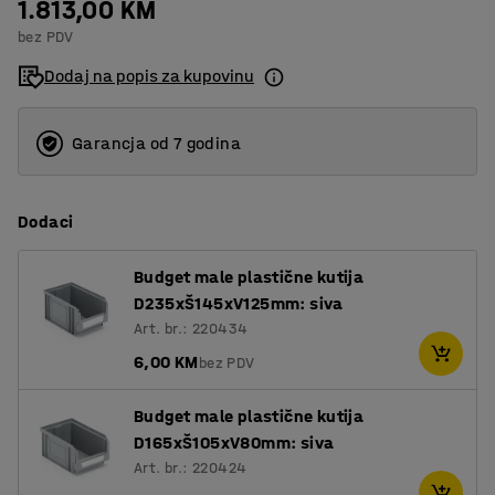
1.813,00 KM
bez PDV
Dodaj na popis za kupovinu
Garancja od 7 godina
Dodaci
Budget male plastične kutija
D235xŠ145xV125mm: siva
Art. br.: 220434
6,00 KM
bez PDV
Budget male plastične kutija
D165xŠ105xV80mm: siva
Art. br.: 220424