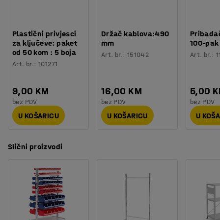
Procjena vremena
:
45
Min
Težina
:
58,64
kg
Montaža
:
Dolazi nesastavljeno
Plastični privjesci
Držač kablova:490
Pribadač
za ključeve: paket
mm
100-pak
od 50 kom : 5 boja
Art. br.
:
151042
Art. br.
:
1
Art. br.
:
101271
9,00 KM
16,00 KM
5,00 
bez PDV
bez PDV
bez PDV
U KOŠARICU
U KOŠARICU
U KOŠ
Slični proizvodi