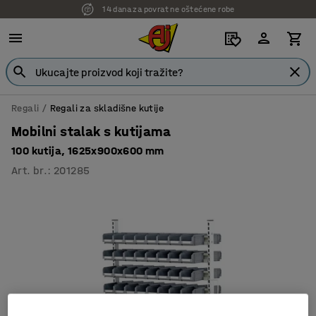
14 dana za povrat ne oštećene robe
Regali
Regali za skladišne kutije
Mobilni stalak s kutijama
100 kutija, 1625x900x600 mm
Art. br.
:
201285