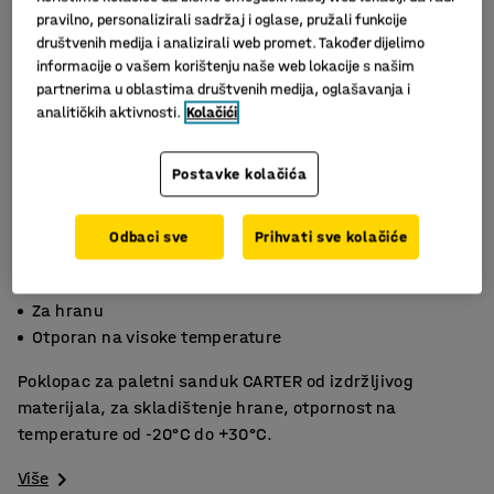
pravilno, personalizirali sadržaj i oglase, pružali funkcije
društvenih medija i analizirali web promet. Također dijelimo
informacije o vašem korištenju naše web lokacije s našim
partnerima u oblastima društvenih medija, oglašavanja i
analitičkih aktivnosti.
Kolačići
Postavke kolačića
Odbaci sve
Prihvati sve kolačiće
Slični proizvodi
Izdržljiv HDPE
Za hranu
Otporan na visoke temperature
Poklopac za paletni sanduk CARTER od izdržljivog
materijala, za skladištenje hrane, otpornost na
temperature od -20°C do +30°C.
Više