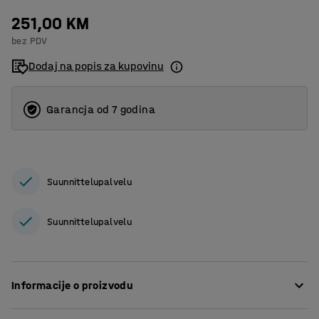
251,00 KM
bez PDV
Dodaj na popis za kupovinu
Garancja od 7 godina
Suunnittelupalvelu
Suunnittelupalvelu
Informacije o proizvodu
Praktični poklopac za paletni sanduk s nogama ili