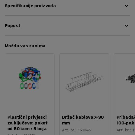
Specifikacije proizvoda
okretnim kotačima.
Dužina
:
1040
mm
Poklopac je izrađen od izdržljivog HDPE-a odobrenog za
Popust
Širina
:
640
mm
hranu koji podnosi visoke temperature.
Boja
:
Siva
Materijal
:
Polipropilen
Preuzmite upute za održavanjen
Možda vas zanima
Težina
:
2,01
kg
Plastični privjesci
Držač kablova:490
Pribadač
za ključeve: paket
mm
100-pak
od 50 kom : 5 boja
Art. br.
:
151042
Art. br.
:
1