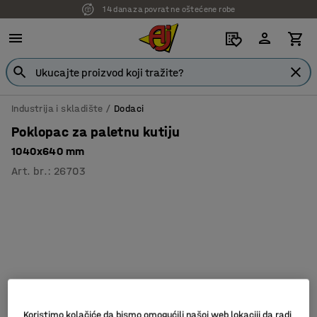
14 dana za povrat ne oštećene robe
Industrija i skladište
Dodaci
Poklopac za paletnu kutiju
1040x640 mm
Art. br.
:
26703
Koristimo kolačiće da bismo omogućili našoj web lokaciji da radi