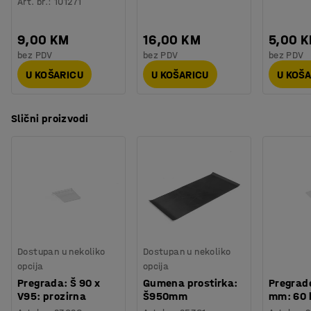
Art. br.
:
101271
9,00 KM
16,00 KM
5,00 
bez PDV
bez PDV
bez PDV
U KOŠARICU
U KOŠARICU
U KOŠ
Slični proizvodi
Dostupan u nekoliko
Dostupan u nekoliko
opcija
opcija
Pregrada: Š 90 x
Gumena prostirka:
Pregrad
V95: prozirna
Š950mm
mm: 60