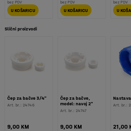
bez PDV
bez PDV
bez PDV
U KOŠARICU
U KOŠARICU
U KOŠ
Slični proizvodi
Čep za bačve 3/4"
Čep za bačve,
Nastav
model: navoj 2"
Art. br.
:
24746
Art. br.
:
2
Art. br.
:
24747
9,00 KM
9,00 KM
21,00