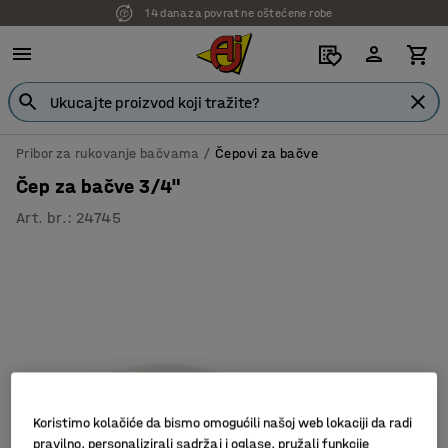
14 dana za povrat ne oštećene robe
Pribor za rukovanje bačvama
Čepovi za bačve
Čep za bačve 3/4"
Art. br.
:
24745
Koristimo kolačiće da bismo omogućili našoj web lokaciji da radi
pravilno, personalizirali sadržaj i oglase, pružali funkcije