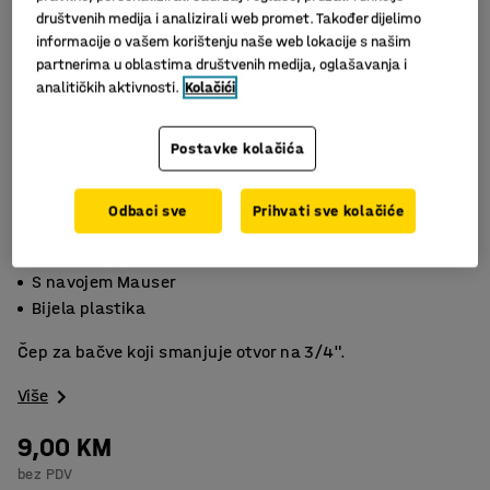
društvenih medija i analizirali web promet. Također dijelimo
informacije o vašem korištenju naše web lokacije s našim
partnerima u oblastima društvenih medija, oglašavanja i
analitičkih aktivnosti.
Kolačići
Postavke kolačića
Odbaci sve
Prihvati sve kolačiće
Slični proizvodi
Čep za bačve
S navojem Mauser
Bijela plastika
Čep za bačve koji smanjuje otvor na 3/4".
Više
9,00 KM
bez PDV