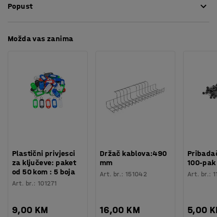
Popust
Materijal
:
Plastika
Potreban broj osoba
:
1
Procjena vremena
:
5
Min
Preuzmite upute za održavanjen
Možda vas zanima
Težina
:
0,06
kg
Plastični privjesci
Držač kablova:490
Pribadač
za ključeve: paket
mm
100-pak
od 50 kom : 5 boja
Art. br.
:
151042
Art. br.
:
1
Art. br.
:
101271
9,00 KM
16,00 KM
5,00 