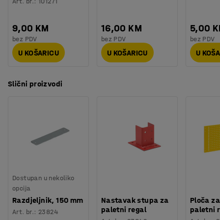
Art. br.
:
101271
9,00 KM
16,00 KM
5,00 
bez PDV
bez PDV
bez PDV
U KOŠARICU
U KOŠARICU
U KOŠ
Slični proizvodi
Dostupan u nekoliko
opcija
Razdjeljnik, 150 mm
Nastavak stupa za
Ploča za
paletni regal
paletni 
Art. br.
:
23824