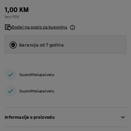
1,00 KM
bez PDV
Dodaj na popis za kupovinu
Garancja od 7 godina
Suunnittelupalvelu
Suunnittelupalvelu
Informacije o proizvodu
Podni vijak za učvršćivanje u betonske podove. Vijak