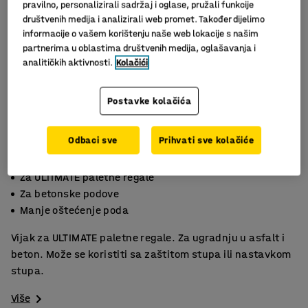
pravilno, personalizirali sadržaj i oglase, pružali funkcije
društvenih medija i analizirali web promet. Također dijelimo
informacije o vašem korištenju naše web lokacije s našim
partnerima u oblastima društvenih medija, oglašavanja i
analitičkih aktivnosti.
Kolačići
Postavke kolačića
Odbaci sve
Prihvati sve kolačiće
Slični proizvodi
Za ULTIMATE paletne regale
Za betonske podove
Manje oštećenje poda
Vijak za ULTIMATE paletne regale. Za ugradnju u asfalt i
beton. Može se koristiti sa zaštitom stupa ili nastavkom
stupa.
Više