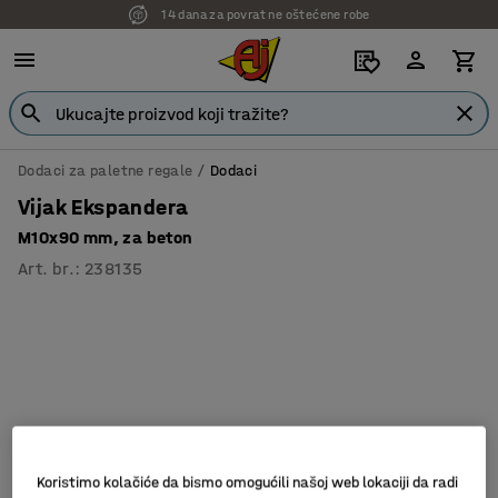
14 dana za povrat ne oštećene robe
Dodaci za paletne regale
Dodaci
Vijak Ekspandera
M10x90 mm, za beton
Art. br.
:
238135
Koristimo kolačiće da bismo omogućili našoj web lokaciji da radi