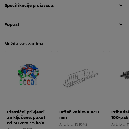
Specifikacije proizvoda
uzrokuje manje oštećenja betonskog poda u slučaju
udara. Prikladni za uporabu s zaštitom stupa ili
Dužina
:
90
mm
nastavkom stupa, ovisno o potrebi.
Popust
Promjer
:
10
mm
Potreban broj osoba
:
1
Procjena vremena
:
5
Min
Preuzmite upute za održavanjen
Možda vas zanima
Težina
:
0,06
kg
Plastični privjesci
Držač kablova:490
Pribadač
za ključeve: paket
mm
100-pak
od 50 kom : 5 boja
Art. br.
:
151042
Art. br.
:
1